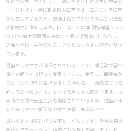
塾選びの第一歩として、「通いやすさ」は非常に重要な
ポイントです。特に群馬県太田市では、広いエリアに塾
が点在しているため、交通手段やアクセスの良さが通塾
の継続性に直結します。例えば、ECCの個別指導塾ベスト
ワンPocket太田藤阿久校は、主要な道路沿いに立地し、
近隣小学校・中学校からもアクセスしやすい環境が整っ
ています。
通塾のしやすさが確保されていることで、部活動や習い
事との両立も無理なく実現できます。実際に、保護者か
らは「送り迎えの負担が少なく助かる」「自転車でも安
心して通わせられる」といった声も多く聞かれます。雨
天時や夜間の安全対策も配慮されているため、通塾に不
安を感じやすい低学年や女性生徒にも安心です。
通いやすさは塾選びで見落としがちですが、学習効果の
継続やモチベーション維持にも大きく影響します。お子