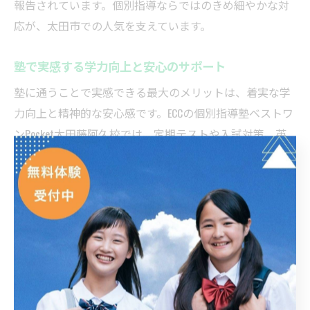
報告されています。個別指導ならではのきめ細やかな対
応が、太田市での人気を支えています。
塾で実感する学力向上と安心のサポート
塾に通うことで実感できる最大のメリットは、着実な学
力向上と精神的な安心感です。ECCの個別指導塾ベストワ
ンPocket太田藤阿久校では、定期テストや入試対策、英
検などの資格取得に向けた徹底サポートが行われてお
り、生徒一人ひとりの成績アップや目標達成を実現して
います。
特に、定期的な学習状況のフィードバックや保護者との
情報共有体制、学習意欲を引き出す声かけなど、安心し
て学べる環境づくりが徹底されています。部活動や習い
事と両立しながら無理なく通塾できる点も、多くの生徒
や保護者から高く評価されています。これらのサポート