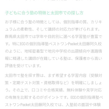
子どもに合う塾の特徴と太田市での探し方
お子様に合う塾の特徴としては、個別指導の質、カリキ
ュラムの柔軟性、そして講師の対応力が挙げられます。
群馬県太田市では学年や目的別に選べる学習塾が豊富で
す。特にECCの個別指導塾ベストワンPocket太田藤阿久校
のように、地域密着型で地元中学校の出題傾向や進路情
報に精通した講師が在籍している塾は、保護者から高い
評価を受けています。
太田市で塾を探す際は、まず希望する学習内容（受験対
策・定期テスト対策・資格取得など）を明確にしましょ
う。その上で、口コミや合格実績、無料体験や見学対応
の有無を比較するのがポイントです。ECCの個別指導塾ベ
ストワンPocket太田藤阿久校では、入塾前の面談や体験