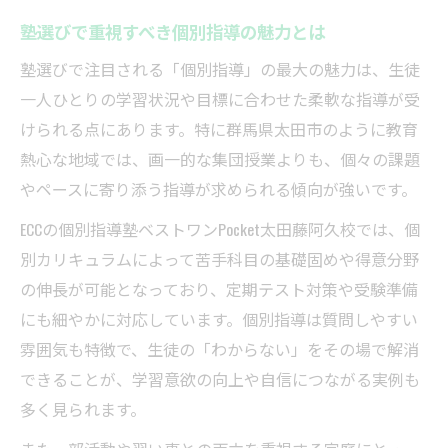
塾選びに必要な指導方針とサポート体制
塾選びで重視すべき個別指導の魅力とは
人気学習塾が行う個別対応の実態を解説
塾選びで注目される「個別指導」の最大の魅力は、生徒
塾で実感する学力向上と安心のサポート
一人ひとりの学習状況や目標に合わせた柔軟な指導が受
子どもに合う塾を太田市で探す方法とは
けられる点にあります。特に群馬県太田市のように教育
塾選びで大切な学習スタイルの見極め方
熱心な地域では、画一的な集団授業よりも、個々の課題
子どもに合う塾の特徴と太田市での探し方
やペースに寄り添う指導が求められる傾向が強いです。
塾の体験授業を活用した選び方のポイント
ECCの個別指導塾ベストワンPocket太田藤阿久校では、個
個別指導塾で子どものやる気を育てる方法
別カリキュラムによって苦手科目の基礎固めや得意分野
太田市で人気の塾を比較する際の注意点
の伸長が可能となっており、定期テスト対策や受験準備
塾選びで重視すべき群馬県太田市の特徴
にも細やかに対応しています。個別指導は質問しやすい
塾選びに欠かせない太田市の通いやすさ
雰囲気も特徴で、生徒の「わからない」をその場で解消
太田市の塾が提供する学習環境の魅力
できることが、学習意欲の向上や自信につながる実例も
多く見られます。
塾選びで重視されるサポート体制を解説
学習塾の指導力と家庭の両立を考えるコツ