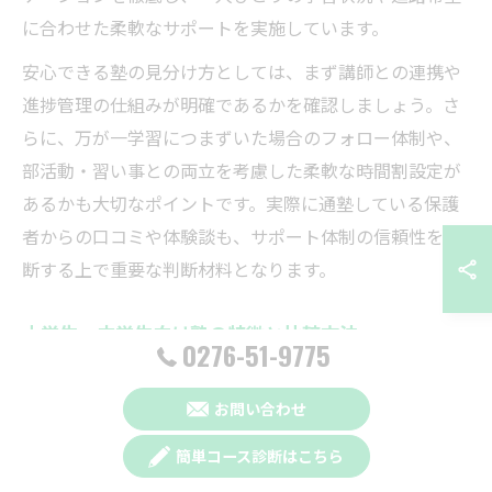
に合わせた柔軟なサポートを実施しています。
安心できる塾の見分け方としては、まず講師との連携や
進捗管理の仕組みが明確であるかを確認しましょう。さ
らに、万が一学習につまずいた場合のフォロー体制や、
部活動・習い事との両立を考慮した柔軟な時間割設定が
あるかも大切なポイントです。実際に通塾している保護
者からの口コミや体験談も、サポート体制の信頼性を判
断する上で重要な判断材料となります。
小学生・中学生向け塾の特徴と比較方法
0276-51-9775
群馬県太田市の塾は、小学生向けと中学生向けで指導内
容やカリキュラムに違いがあります。小学生向け塾は基
お問い合わせ
礎学力の定着や学習習慣の形成に重点を置き、中学生向
簡単コース診断はこちら
け塾は定期テスト対策や高校受験、英検・数検などの資