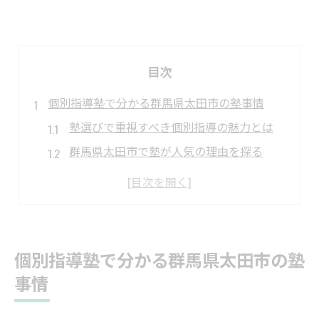
目次
個別指導塾で分かる群馬県太田市の塾事情
塾選びで重視すべき個別指導の魅力とは
群馬県太田市で塾が人気の理由を探る
太田市の塾事情と学習環境の特徴を解説
個別指導塾が支持される太田市の現状とは
塾の選択肢が豊富な太田市のポイント
太田市学習塾が選ばれる理由を徹底分析
個別指導塾で分かる群馬県太田市の塾
塾の口コミと保護者が重視する選び方
事情
太田市で学習塾が評価される最大ポイント