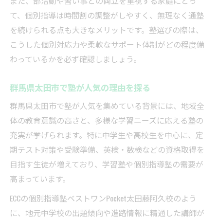
また、部活動や習い事との両立を重視する家庭にとっ
太田市で選ばれる塾の安心ポイントとは
て、個別指導は時間割の調整がしやすく、無理なく通塾
を続けられる点も大きなメリットです。塾選びの際は、
中学生・小学生も安心の塾を見極めるコツ
こうした個別対応力や柔軟なサポート体制がどの程度備
塾で安心できるサポート体制の見分け方
わっているかを必ず確認しましょう。
小学生・中学生向け塾の特徴と比較方法
安心して通える塾の学習環境を徹底解説
群馬県太田市で塾が人気の理由を探る
塾選びで知っておきたい見極めの基準
群馬県太田市で塾が人気を集めている背景には、地域全
個別指導塾で安心感を得る具体的な方法
体の教育意識の高さと、多様な学習ニーズに応える塾の
学習効果とやる気を引き出す塾の見つけ方
充実が挙げられます。特に中学生や高校生を中心に、定
塾でやる気を引き出す指導法の特徴とは
期テスト対策や受験準備、英検・数検などの資格取得を
学習効果が高まる塾の選び方を解説
目指す生徒が増えており、学習塾や個別指導塾の需要が
高まっています。
個別指導塾で成績アップする理由を探る
塾で身につく学習習慣とやる気の関係性
ECCの個別指導塾ベストワンPocket太田藤阿久校のよう
に、地元中学校の出題傾向や進路情報に精通した講師が
効果的な塾選びで得られる学力向上の秘訣