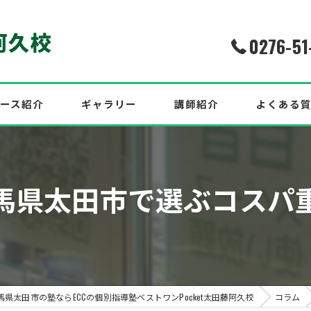
0276-51
ース紹介
ギャラリー
講師紹介
よくある
介！2026年度最新合格実績
馬県太田市で選ぶコスパ
中！
効果的な英語対策も紹介！
馬県太田市の塾ならECCの個別指導塾ベストワンPocket太田藤阿久校
コラム