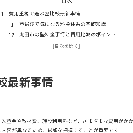
目次
費用重視で選ぶ塾比較最新事情
塾選びで気になる料金体系の基礎知識
太田市の塾料金事情と費用比較のポイント
個別指導塾と集団塾の費用差を徹底検証
塾料金の内訳とコストパフォーマンスの見極め方
太田市で安い塾を選ぶ際の注意点と比較方法
個別指導と集団塾の料金差を徹底解説
較最新事情
塾ごとの指導形態と料金設定の違いを理解
個別指導塾と集団塾の料金相場の最新傾向
中学生・小学生・高校生向け塾の費用比較
コスパ重視の塾選びで失敗しない秘訣
く入塾金や教材費、施設利用料など、さまざまな費用がか
料金差だけでなく塾のサポート体制も要チェック
ス内容が異なるため、総額を把握することが重要です。