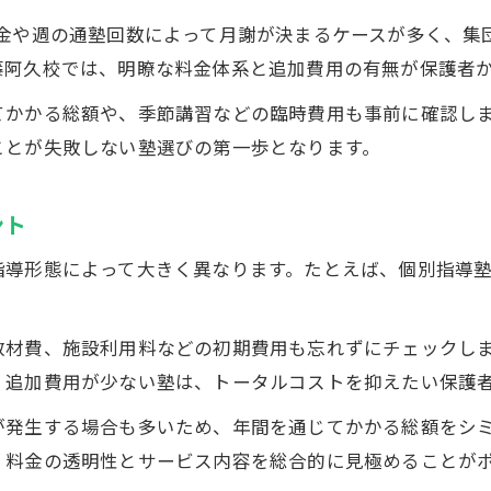
コスパに優れた塾なら何を基準に選ぶ
料金や週の通塾回数によって月謝が決まるケースが多く、集
塾の料金だけでなく質も重視した選び方
t太田藤阿久校では、明瞭な料金体系と追加費用の有無が保護
費用対効果が高い塾の見極め方はここ
てかかる総額や、季節講習などの臨時費用も事前に確認し
太田市で人気の塾のコスパ比較ポイント
ことが失敗しない塾選びの第一歩となります。
ECC個別指導塾の独自メリットに迫る
入塾金や月謝以外の費用も要チェック
ント
子どもの成長を支える塾の賢い選び方
導形態によって大きく異なります。たとえば、個別指導塾
塾選びで失敗しない料金と質のバランス
。
子どもの学年別に最適な塾と料金を考える
費、施設利用料などの初期費用も忘れずにチェックしましょう
個別指導塾のサポート体制と学習効果
く追加費用が少ない塾は、トータルコストを抑えたい保護
太田市の塾で実績と料金両立を目指すには
が発生する場合も多いため、年間を通じてかかる総額をシ
ECC個別指導塾の成長サポートと費用の魅力
、料金の透明性とサービス内容を総合的に見極めることが
太田市で注目の塾料金比較ポイント