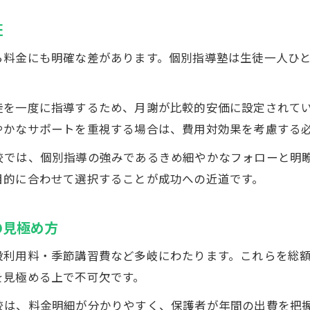
太田市で選ぶ塾の料金比較で重視すべき点
証
小学生・中学生・高校生向け料金比較の要点
ら料金にも明確な差があります。個別指導塾は生徒一人ひと
塾選びで見逃せないキャンペーン情報
ECC個別指導塾の料金とコスパを徹底解説
徒を一度に指導するため、月謝が比較的安価に設定されて
口コミや評判から見る塾料金の実態分析
やかなサポートを重視する場合は、費用対効果を考慮する
家計に優しい塾選びで安心の学びを実現
藤阿久校では、個別指導の強みであるきめ細やかなフォローと
塾の入塾金や月謝を抑える具体的な工夫
目的に合わせて選択することが成功への近道です。
家計への負担を軽減する塾選びの実践術
お気軽にお問い合わせください
お気軽にお問い合わせください
コスパ重視で選ぶ太田市の塾最新情報
の見極め方
ECC個別指導塾の費用面での安心ポイント
設利用料・季節講習費など多岐にわたります。これらを総
学習効果と料金のバランスを両立する方法
を見極める上で不可欠です。
藤阿久校は、料金明細が分かりやすく、保護者が年間の出費を