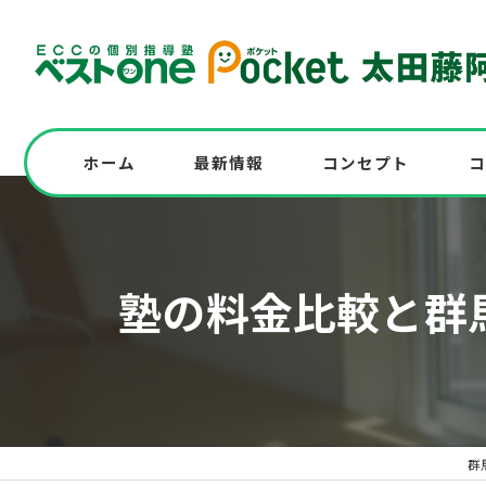
ホーム
最新情報
コンセプト
コ
志望校に全員合格！高校入試対策の実例も紹
塾の料金比較と群
高校入試を受験する中学生必見！模試実施
中学の英語問題にチャレンジ！解答解説と
群