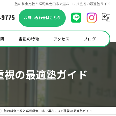
塾の料金比較と群馬県太田市で選ぶコスパ重視の最適塾ガイド
-9775
お問い合わせはこちら
質問
当塾の特徴
アクセス
ブログ
小学生
重視の最適塾ガイド
中学生
中高一貫校
高校生
Pocketプラン
塾の料金比較と群馬県太田市で選ぶコスパ重視の最適塾ガイド