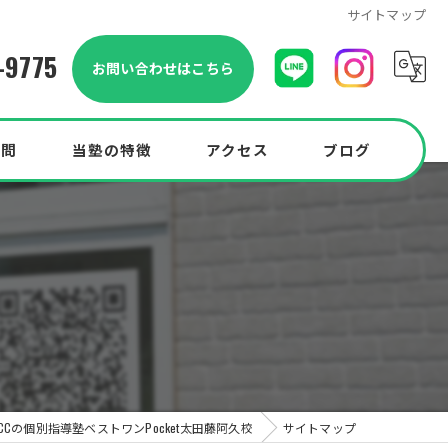
サイトマップ
-9775
お問い合わせはこちら
質問
当塾の特徴
アクセス
ブログ
小学生
中学生
中高一貫校
高校生
Pocketプラン
Cの個別指導塾ベストワンPocket太田藤阿久校
サイトマップ