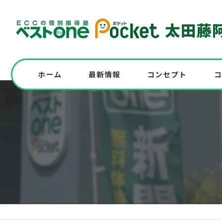
ホーム
最新情報
コンセプト
コ
志望校に全員合格！高校入試対策の実例も紹
高校入試を受験する中学生必見！模試実施
中学の英語問題にチャレンジ！解答解説と