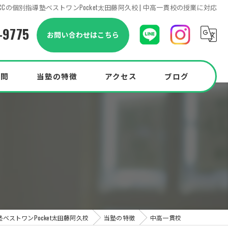
Cの個別指導塾ベストワンPocket太田藤阿久校 | 中高一貫校の授業に対応
-9775
お問い合わせはこちら
質問
当塾の特徴
アクセス
ブログ
小学生
中学生
中高一貫校
高校生
Pocketプラン
ベストワンPocket太田藤阿久校
当塾の特徴
中高一貫校