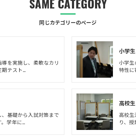
SAME CATEGORY
同じカテゴリーのページ
小学生
指導を実施し、柔軟なカリ
小学生
定期テスト…
特性に
高校生
し、基礎から入試対策まで
高校生
。学年に…
り、授