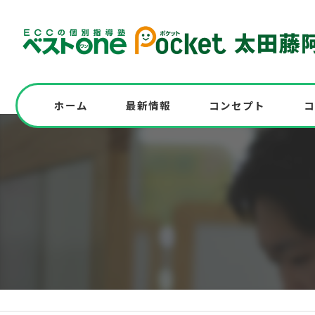
ホーム
最新情報
コンセプト
コ
志望校に全員合格！高校入試対策の実例も紹
高校入試を受験する中学生必見！模試実施
中学の英語問題にチャレンジ！解答解説と