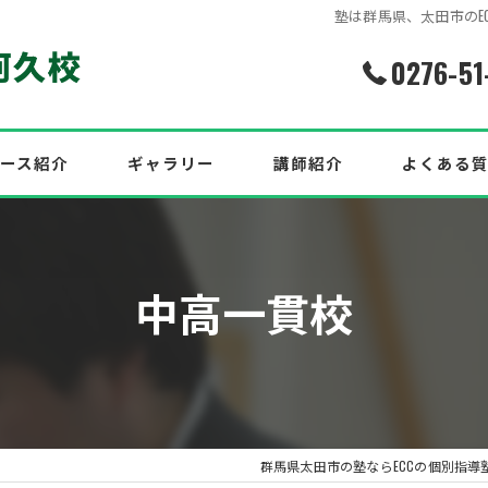
塾は群馬県、太田市のEC
0276-51
ース紹介
ギャラリー
講師紹介
よくある
介！2026年度最新合格実績
中高一貫校
中！
効果的な英語対策も紹介！
群馬県太田市の塾ならECCの個別指導塾