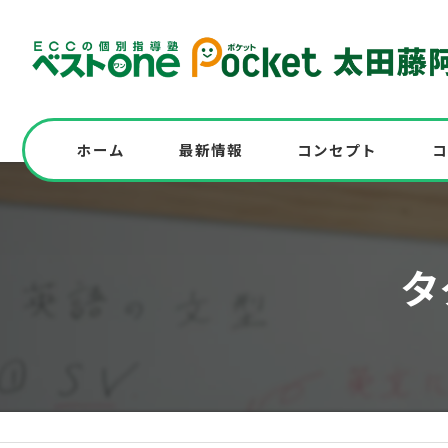
ホーム
最新情報
コンセプト
コ
志望校に全員合格！高校入試対策の実例も紹
タ
高校入試を受験する中学生必見！模試実施
中学の英語問題にチャレンジ！解答解説と