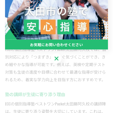
個別指導と集団指導には、指導方法やサポート体制に明
確な違いがあります。個別指導塾では、生徒一人ひとり
の理解度や目標に合わせてカリキュラムを組み立て、苦
手分野を重点的にフォローできます。一方、集団指導塾
では同じ内容を複数人で同時に学ぶため、進度が早い・
遅いと感じることもあります。
お気軽にお問い合わせください
ECCの個別指導塾ベストワンPocket太田藤阿久校では、個
別対応により「つまずき」にすぐ気づくことができ、き
お気軽にお問い合わせください
め細やかな指導が可能です。例えば、英検や定期テスト
対策も生徒の進度や目標に合わせて最適な指導が受けら
れるため、着実な学力向上を目指す方におすすめです。
塾の講師が生徒に寄り添う理由
ECCの個別指導塾ベストワンPocket太田藤阿久校の講師陣
は、生徒に寄り添う姿勢を大切にしています。これは、