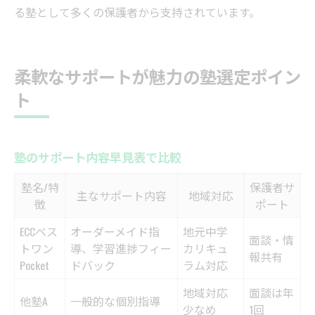
る塾として多くの保護者から支持されています。
柔軟なサポートが魅力の塾選定ポイン
ト
塾のサポート内容早見表で比較
塾名/特
保護者サ
主なサポート内容
地域対応
徴
ポート
ECCベス
オーダーメイド指
地元中学
面談・情
トワン
導、学習進捗フィー
カリキュ
報共有
Pocket
ドバック
ラム対応
地域対応
面談は年
他塾A
一般的な個別指導
少なめ
1回