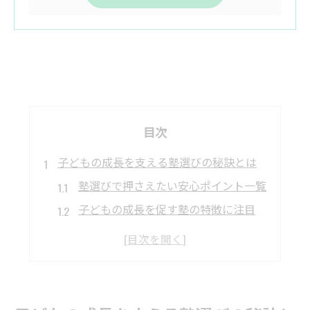
目次
子どもの成長を支える塾選びの秘訣とは
塾選びで押さえたい安心ポイント一覧
子どもの成長を促す塾の特徴に注目
塾選定で失敗しないためのコツ
群馬県太田市の塾事情を徹底解説
塾を選ぶ保護者が重視すべき視点
個別指導が充実した学習塾の特徴を解説