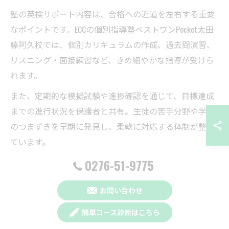
塾の英検サポート内容は、合格への近道を左右する重要
なポイントです。ECCの個別指導塾ベストワンPocket太田
藤阿久校では、個別カリキュラムの作成、過去問演習、
リスニング・面接練習など、きめ細やかな指導が受けら
れます。
また、定期的な模擬試験や進捗確認を通じて、目標達成
までの進行状況を保護者と共有。生徒の苦手分野や学習
のつまずきを早期に発見し、柔軟に対応する体制が整っ
ています。
0276-51-9775
サポート内容を比較する際は、「どこまで個別対応して
くれるか」「英検以外の定期テストや学校課題との両立
お問い合わせ
支援があるか」なども確認しましょう。ECCベストワン
Pocket太田藤阿久校では、部活動や他の習い事との両立
簡単コース診断はこちら
を考えたスケジューリングも好評です。