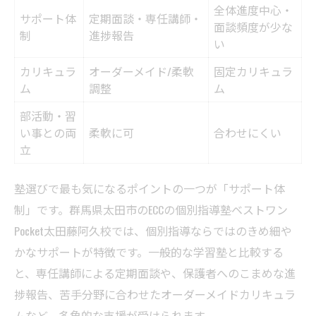
全体進度中心・
サポート体
定期面談・専任講師・
面談頻度が少な
制
進捗報告
い
カリキュラ
オーダーメイド/柔軟
固定カリキュラ
ム
調整
ム
部活動・習
い事との両
柔軟に可
合わせにくい
立
塾選びで最も気になるポイントの一つが「サポート体
制」です。群馬県太田市のECCの個別指導塾ベストワン
Pocket太田藤阿久校では、個別指導ならではのきめ細や
かなサポートが特徴です。一般的な学習塾と比較する
と、専任講師による定期面談や、保護者へのこまめな進
捗報告、苦手分野に合わせたオーダーメイドカリキュラ
ムなど、多角的な支援が受けられます。