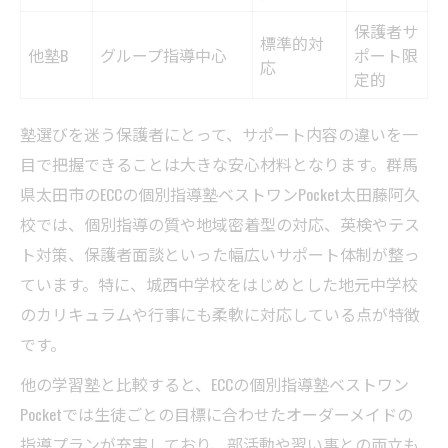
保護者サ
標準的対
他塾B
グループ指導中心
ポート限
応
定的
塾選びを迷う保護者にとって、サポート内容の違いを一
目で把握できることは大きな安心材料となります。群馬
県太田市のECCの個別指導塾ベストワンPocket太田藤阿久
校では、個別指導の質や地域密着型の対応、英検やテス
ト対策、保護者面談といった幅広いサポート体制が整っ
ています。特に、城西中学校をはじめとした地元中学校
のカリキュラムや行事にも柔軟に対応している点が特徴
です。
他の学習塾と比較すると、ECCの個別指導塾ベストワン
Pocketでは生徒ごとの目標に合わせたオーダーメイドの
指導プランが充実しており、部活動や習い事との両立も