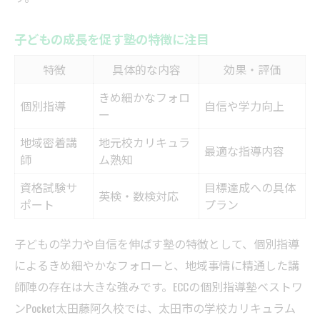
塾選びで参考にしたい声を集約
塾体制の満足度を左右する要素
子どもの成長を促す塾の特徴に注目
塾の口コミで分かるサポート力
特徴
具体的な内容
効果・評価
きめ細かなフォロ
個別指導
自信や学力向上
ー
地域密着講
地元校カリキュラ
最適な指導内容
師
ム熟知
資格試験サ
目標達成への具体
英検・数検対応
ポート
プラン
子どもの学力や自信を伸ばす塾の特徴として、個別指導
によるきめ細やかなフォローと、地域事情に精通した講
師陣の存在は大きな強みです。ECCの個別指導塾ベストワ
ンPocket太田藤阿久校では、太田市の学校カリキュラム