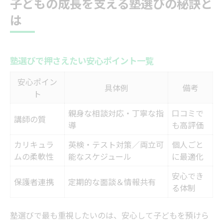
子どもの成長を支える塾選びの秘訣と
個別指導塾のサポート体制比較表
は
塾ならではの柔軟な対応力が魅力
学習塾の個別指導と集団指導の違い
塾選びで押さえたい安心ポイント一覧
塾の講師が生徒に寄り添う理由
塾選びで迷う際のチェックポイント
安心ポイン
具体例
備考
ト
柔軟なサポートが魅力の塾選定ポイント
親身な相談対応・丁寧な指
口コミで
塾のサポート内容早見表で比較
講師の質
導
も高評価
柔軟な対応ができる塾の見極め方
カリキュラ
英検・テスト対策／両立可
個人ごと
塾で得られる学習以外のサポート
ムの柔軟性
能なスケジュール
に最適化
保護者が安心できる塾のサポート力
安心でき
塾ならではの相談体制を知ろう
保護者連携
定期的な面談＆情報共有
る体制
英検対策にも強い学習環境の安心感
塾選びで最も重視したいのは、安心して子どもを預けら
英検対策ができる塾の比較表