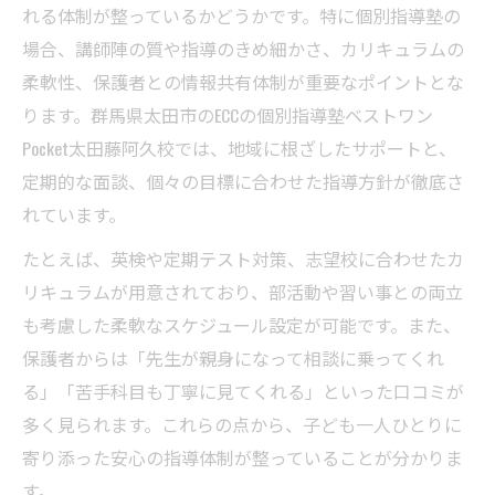
れる体制が整っているかどうかです。特に個別指導塾の
塾で英検合格を目指すメリット
場合、講師陣の質や指導のきめ細かさ、カリキュラムの
英検指導が得意な塾を選ぶ理由
柔軟性、保護者との情報共有体制が重要なポイントとな
塾の英検サポート内容をチェック
ります。群馬県太田市のECCの個別指導塾ベストワン
塾の英語力強化で自信がつく
Pocket太田藤阿久校では、地域に根ざしたサポートと、
部活動両立も可能な個別指導のメリット
定期的な面談、個々の目標に合わせた指導方針が徹底さ
塾と部活動両立のスケジュール例
れています。
個別指導塾ならではの時間調整術
たとえば、英検や定期テスト対策、志望校に合わせたカ
塾と習い事を両立するコツを伝授
リキュラムが用意されており、部活動や習い事との両立
部活生が選ぶ塾のポイントとは
も考慮した柔軟なスケジュール設定が可能です。また、
保護者からは「先生が親身になって相談に乗ってくれ
塾で無理なく学習を続ける秘訣
る」「苦手科目も丁寧に見てくれる」といった口コミが
口コミで選ぶ保護者満足度の高い塾体制
多く見られます。これらの点から、子ども一人ひとりに
保護者満足度が高い塾比較表
寄り添った安心の指導体制が整っていることが分かりま
口コミから見える塾の安心感とは
す。