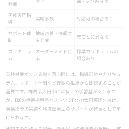
あり
塾により異なる
有無
英検専門指
実績多数
対応可の場合あり
導
サポート体
地域密着・情報共
塾ごとに異なる
制
有充実
カリキュラ
オーダーメイド対
標準カリキュラムの
ム
応
場合あり
英検対策ができる塾を選ぶ際には、指導形態やカリキュ
ラム、サポート体制など複数の視点から比較することが
重要です。群馬県太田市には多くの学習塾があります
が、ECCの個別指導塾ベストワンPocket太田藤阿久校は、
英検指導の実績や地域密着型のサポートが特長として挙
げられます。
比較表を作成する場合、例えば「個別指導の有無」「英