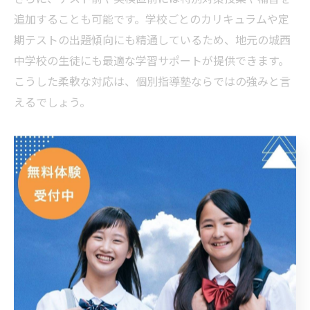
追加することも可能です。学校ごとのカリキュラムや定
期テストの出題傾向にも精通しているため、地元の城西
中学校の生徒にも最適な学習サポートが提供できます。
こうした柔軟な対応は、個別指導塾ならではの強みと言
えるでしょう。
学習塾の個別指導と集団指導の違い
指導タ
指導方法
サポート体制
イプ
個別指
生徒ごとに最適化、
つまずき発見が速
導
柔軟対応
い、細やか
集団指
一斉授業、全体進度
個別フォローは限定
導
重視
的