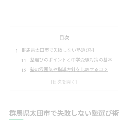
目次
群馬県太田市で失敗しない塾選び術
塾選びのポイントと中学受験対策の基本
塾の雰囲気や指導方針を比較するコツ
塾選びで失敗しないための注意点解説
塾の口コミや実績を活用した選択方法
塾選びで親が押さえておきたい視点
中学受験準備に理想的な塾活用法
群馬県太田市で失敗しない塾選び術
塾を活用した中学受験準備の進め方
塾と家庭学習のバランスを取る方法