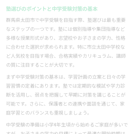
塾選びのポイントと中学受験対策の基本
塾の教材を最大限に活かす学習術
群馬県太田市で中学受験を目指す際、塾選びは最も重要
塾利用時に役立つ勉強サポートの工夫
なステップの一つです。塾には個別指導や集団指導など
塾の授業内容を家庭学習に生かすコツ
多様な授業形式があり、志望校やお子さまの学力、性格
塾通い開始の最適タイミングを解説
に合わせた選択が求められます。特に市立太田中学校な
中学受験で塾通いを始める最適な時期
ど人気校を目指す場合、合格実績やカリキュラム、講師
塾開始タイミングの判断基準を知る
の質に注目することが大切です。
塾通いを早めるべきケースとその理由
まず中学受験対策の基本は、学習計画の立案と日々の学
塾開始時期で受験結果に差が出る理由
習習慣の定着にあります。塾では定期的な模試や学力診
塾をいつ始めるか迷った時の考え方
断を活用し、弱点を把握して早期に対策を講じることが
太田市で見極める良質な塾の特徴とは
可能です。さらに、保護者との連携や面談を通じて、家
良質な塾の特徴と見分け方を徹底解説
庭学習とのバランスも重視しましょう。
塾選びで注目すべき指導体制の違い
中学受験の準備は小学4年生頃から始めるご家庭が多いで
塾の学習環境とサポート体制の重要性
すが、お子さまの学力や目標によって最適な開始時期は