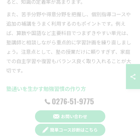
ると、知識の定着率が高まります。
また、苦手分野や得意分野を把握し、個別指導コースや
追加の補講をうまく利用するのもポイントです。例え
ば、算数や国語など主要科目でつまずきやすい単元は、
塾講師と相談しながら重点的に学習計画を練り直しまし
ょう。注意点として、塾の授業だけに頼りすぎず、家庭
での自主学習や復習もバランス良く取り入れることが大
切です。
塾通いを生かす勉強習慣の作り方
0276-51-9775
塾通いを最大限に生かすためには、日々の勉強習慣の定
着が不可欠です。太田市の塾では、授業の復習や宿題の
お問い合わせ
提出を通じて学習リズムを作るサポートが充実していま
す。まずは、毎日決まった時間に机に向かう習慣をつけ
簡単コース診断はこちら
ることから始めましょう。特に中学受験を控える小学生