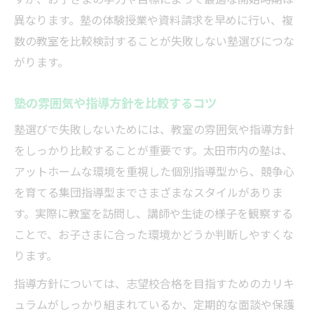
塾の合格実績が示す信頼度の見極め方
異なります。塾の体験授業や資料請求を早めに行い、複
数の教室を比較検討することが失敗しない塾選びにつな
塾の説明会や見学で確認すべきポイント
がります。
学力アップにつながる学習計画の立て方
塾を活用した効果的な学習計画の立て方
塾の雰囲気や指導方針を比較するコツ
塾と連動したスケジュール作成のコツ
塾選びで失敗しないためには、教室の雰囲気や指導方針
塾のカリキュラムを活かす計画術とは
をしっかり比較することが重要です。太田市内の塾は、
塾通いを生かす勉強習慣の作り方
アットホームな環境を重視した個別指導型から、競争心
塾と家庭学習を組み合わせた学力向上法
を育てる集団指導型までさまざまなスタイルがありま
合格を引き寄せる塾活用のポイント
す。実際に教室を訪問し、講師や生徒の様子を観察する
塾で合格力を高める学習法の秘訣
ことで、お子さまに合った環境かどうか判断しやすくな
ります。
塾の模試やテストを活かした実力養成術
塾の先生との連携で合格率を高める方法
指導方針については、志望校合格を目指すためのカリキ
ュラムがしっかり組まれているか、定期的な面談や保護
塾での疑問解消とモチベ維持のコツ