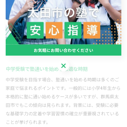
習にしっかり結びつき、志望校合格への力となります。
塾と家庭、それぞれの学習環境を最大限に活用しましょ
う。
塾通い開始の最適タイミングを解説
お気軽にお問い合わせください
お気軽にお問い合わせください
中学受験で塾通いを始める最適な時期
中学受験を目指す場合、塾通いを始める時期は多くのご
家庭で悩まれるポイントです。一般的には小学4年生から
本格的に塾に通い始めるケースが多いですが、群馬県太
田市でもこの傾向は見られます。背景には、受験に必要
な基礎学力の定着や学習習慣の確立が重要視されている
ことが挙げられます。