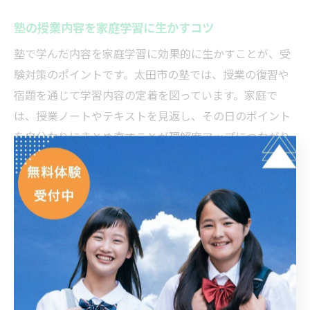
塾の授業内容を家庭学習に生かすコツ
塾で学んだ内容を家庭学習に効果的に生かすことが、受
験対策のポイントです。太田市の塾では、授業の復習や
宿題を通じて学習内容の定着を図っています。家庭で
は、授業ノートやテキストを見返し、その日のポイント
を自分なりにまとめ直すことが理解度アップにつながり
ます。
また、塾で間違えた問題や分からなかった箇所を家庭で
重点的に復習することで、苦手分野の克服が可能です。
保護者が学習の進捗を確認し、必要に応じて塾の講師に
相談することで、より効果的な学習サイクルを作れま
す。
このような工夫を積み重ねることで、塾の授業が家庭学