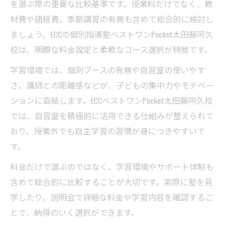
を選ぶ際の重要な比較基準です。授業料だけでなく、教
個別指導塾のフォローアップ体制を徹底調
材費や諸経費、季節講習の有無も含めて総合的に検討し
査
ましょう。ECCの個別指導塾ベストワンPocket太田藤阿久
子どもに合う個別指導塾の選び方と実例紹介
校は、明瞭な料金設定と柔軟なコース選択が特徴です。
個別指導塾選びで重視したいポイント総ま
学習環境では、個別ブースの有無や自習室の使いやす
とめ
さ、講師との距離感などが、子どもの集中力やモチベー
個別指導塾の体験談から学ぶ選び方のヒン
ションに直結します。ECCベストワンPocket太田藤阿久校
ト
では、自習室を積極的に活用できる仕組みが整えられて
個別指導塾の指導実例で見る成績向上の流
おり、授業外でも自主学習の習慣が身につきやすいで
れ
す。
個別指導塾の継続率が高い理由とその裏側
料金だけで選ぶのではなく、学習環境やサポート体制も
個別指導塾のベストな活用法を実体験で紹
含めて総合的に比較することが大切です。実際に塾を見
介
学したり、説明会で詳細な料金や学習内容を確認するこ
とで、納得のいく選択ができます。