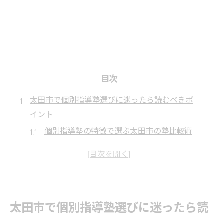
目次
太田市で個別指導塾選びに迷ったら読むべきポ
イント
個別指導塾の特徴で選ぶ太田市の塾比較術
通いやすい個別指導塾選びのポイント解説
個別指導塾の料金や学習環境を比較して検
討
太田市の個別指導塾で注目すべき指導内容
太田市で個別指導塾選びに迷ったら読
とは