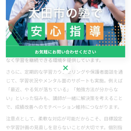
個別指導塾の柔軟な対応が成績改善を後押し
個別指導塾の強みは、学習内容や指導方法だけでなく、
通塾スケジュールや自習室の利用方法まで柔軟に対応で
きる点です。ECCの個別指導塾ベストワンPocket太田藤阿
久校では、部活動や習い事との両立を考慮した時間割の
提案や、急な予定変更にも臨機応変に対応。生徒が無理
お気軽にお問い合わせください
なく学習を継続できる環境を提供しています。
お気軽にお問い合わせください
さらに、定期的な学習カウンセリングや保護者面談を通
じて、学習状況やメンタル面のサポートも実施。例えば
「最近、やる気が落ちている」「勉強方法が分からな
い」といった悩みも、講師が一緒に解決策を考えること
で、成績改善へのモチベーション維持につながります。
注意点として、柔軟な対応が可能だからこそ、目標設定
や学習計画の見直しを怠らないことが大切です。個別指