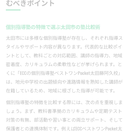
むべきポイント
口コミを参考に個別指導塾を選ぶ際の注意
点
個別指導塾の指導内容で成績アップを実現する
個別指導塾の特徴で選ぶ太田市の塾比較術
秘訣
太田市には多様な個別指導塾が存在し、それぞれ指導ス
個別指導塾が成績向上に強い理由を徹底解
タイルやサポート内容が異なります。代表的な比較ポイ
説
ントとして、教科ごとの対応範囲、講師の指導力、地域
個別指導塾でテスト対策を強化する具体策
密着度、カリキュラムの柔軟性などが挙げられます。と
個別指導塾の学年別指導内容と成績の関係
くに「ECCの個別指導塾ベストワンPocket太田藤阿久校」
性
は、地元中学校の出題傾向や進路情報を熟知した講師が
個別指導塾の1対1指導が成績アップに効く訳
在籍しているため、地域に根ざした指導が可能です。
個別指導塾の柔軟な対応が成績改善を後押
個別指導塾の特徴を比較する際には、次の点を重視しま
し
しょう。まず、教科書準拠のカリキュラムや定期テスト
教科書に合わせた個別指導の強みとは何か
対策の有無、部活動や習い事との両立サポート、そして
個別指導塾で教科書準拠学習が選ばれる理
保護者との連携体制です。例えばECCベストワンPocket太