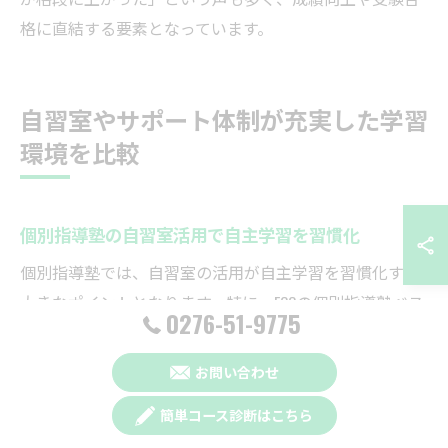
格に直結する要素となっています。
自習室やサポート体制が充実した学習
環境を比較
個別指導塾の自習室活用で自主学習を習慣化
個別指導塾では、自習室の活用が自主学習を習慣化する
大きなポイントとなります。特に、ECCの個別指導塾ベス
0276-51-9775
トワンPocket太田藤阿久校では、静かで集中できる自習
スペースを完備しており、授業がない日でも自由に利用
お問い合わせ
できる点が大きな魅力です。自宅では集中力が続かない
簡単コース診断はこちら
お子さまも、塾の自習室を活用することで学習リズムが