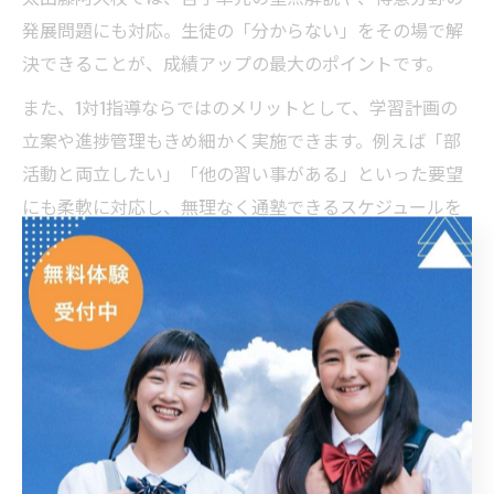
発展問題にも対応。生徒の「分からない」をその場で解
決できることが、成績アップの最大のポイントです。
また、1対1指導ならではのメリットとして、学習計画の
立案や進捗管理もきめ細かく実施できます。例えば「部
活動と両立したい」「他の習い事がある」といった要望
にも柔軟に対応し、無理なく通塾できるスケジュールを
提案。実際に「質問がしやすく、苦手な部分がすぐ解消
できる」「自分だけのカリキュラムで効率的に学べた」
という生徒や保護者の声が多数寄せられています。
注意点として、1対1指導は講師との相性や信頼関係が成
果に直結します。ECCの個別指導塾ベストワンPocket太田
藤阿久校では、定期的な面談やフィードバックを通じ
て、生徒一人ひとりに最適な指導環境を整えています。