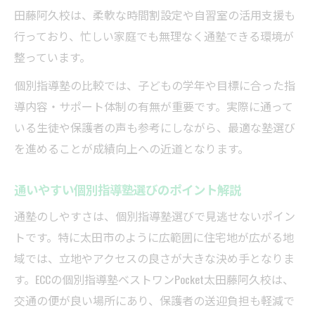
由
田藤阿久校は、柔軟な時間割設定や自習室の活用支援も
行っており、忙しい家庭でも無理なく通塾できる環境が
個別指導塾の予習復習サイクルの実践効果
整っています。
学校授業と個別指導塾の連携で理解度向上
個別指導塾の比較では、子どもの学年や目標に合った指
個別指導塾の教科書対応指導が苦手克服に
導内容・サポート体制の有無が重要です。実際に通って
有効
いる生徒や保護者の声も参考にしながら、最適な塾選び
個別指導塾の定期テスト対策と教科書活用
を進めることが成績向上への近道となります。
法
苦手克服に役立つ個別指導塾の活用法
通いやすい個別指導塾選びのポイント解説
個別指導塾の弱点分析で苦手教科を克服す
通塾のしやすさは、個別指導塾選びで見逃せないポイン
る
トです。特に太田市のように広範囲に住宅地が広がる地
個別指導塾のオーダーメイド指導が効果的
域では、立地やアクセスの良さが大きな決め手となりま
な訳
す。ECCの個別指導塾ベストワンPocket太田藤阿久校は、
個別指導塾でできるマンツーマンサポート
交通の便が良い場所にあり、保護者の送迎負担も軽減で
術