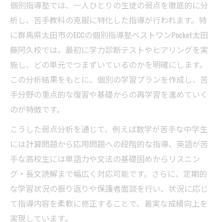
個別指導塾では、一人ひとりの生徒の弱点を徹底的に分
析し、苦手教科の克服に特化した指導が行われます。特
に群馬県太田市のECCの個別指導塾ベストワンPocket太田
藤阿久校では、最初に学力診断テストやヒアリングを実
施し、どの単元でつまずいているのかを明確にします。
この分析結果をもとに、個別の学習プランを作成し、苦
手分野の重点的な復習や基礎からの再学習を進めていく
のが特徴です。
こうした弱点分析を通じて、例えば数学が苦手な中学生
には計算問題から応用問題への段階的な指導、英語が苦
手な高校生には単語力や文法の基礎固めからリスニン
グ・長文読解まで幅広く対応可能です。さらに、定期的
な学習状況の振り返りや保護者面談を行い、状況に応じ
て指導内容を柔軟に修正することで、着実な成績向上を
実現しています。