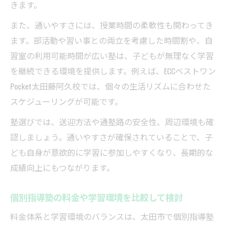
きます。
個別指導塾の学習相談で悩みを解消する方
また、通いやすさには、授業時間の柔軟性も関わってき
法
ます。部活動や習い事との両立を考慮した時間割や、自
個別指導塾の目標設定でやる気を引き出す
習室の利用可能時間が広い塾は、子どもが無理なく学習
工夫
を継続できる環境を提供します。例えば、ECCベストワン
自習室やサポート体制が充実した学習環境を比
Pocket太田藤阿久校では、個々の生活リズムに合わせた
較
スケジューリングが可能です。
個別指導塾の自習室活用で自主学習を習慣
塾選びでは、送迎方法や通塾路の安全性、周辺環境も確
化
認しましょう。通いやすさが確保されていることで、子
個別指導塾のサポート体制が安心できる理
ども自身が意欲的に学習に参加しやすくなり、長期的な
由
成績向上にもつながります。
個別指導塾の学習環境比較で見落とせない
点
個別指導塾の料金や学習環境を比較して検討
個別指導塾の講師サポートで自信を持たせ
料金体系と学習環境のバランスは、太田市で個別指導塾
る