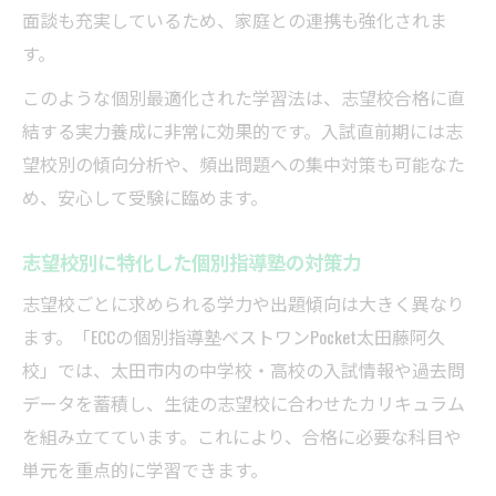
面談も充実しているため、家庭との連携も強化されま
個別指導塾が支える内申点アップの戦略
す。
苦手教科克服を実現する個別指導塾の工夫
このような個別最適化された学習法は、志望校合格に直
充実の指導が魅力の個別指導塾を徹底紹介
結する実力養成に非常に効果的です。入試直前期には志
個別指導塾の柔軟カリキュラムで差がつく
望校別の傾向分析や、頻出問題への集中対策も可能なた
理由
め、安心して受験に臨めます。
充実サポートが光る個別指導塾の指導現場
個別指導塾で得られる講師の手厚いフォロ
志望校別に特化した個別指導塾の対策力
ー
志望校ごとに求められる学力や出題傾向は大きく異なり
部活動と両立できる個別指導塾の時間活用
ます。「ECCの個別指導塾ベストワンPocket太田藤阿久
術
校」では、太田市内の中学校・高校の入試情報や過去問
個別指導塾の実績で選ぶ合格への近道
データを蓄積し、生徒の志望校に合わせたカリキュラム
を組み立てています。これにより、合格に必要な科目や
柔軟なカリキュラムで入試対策を成功に導く
単元を重点的に学習できます。
個別指導塾のカリキュラム調整で得点力ア