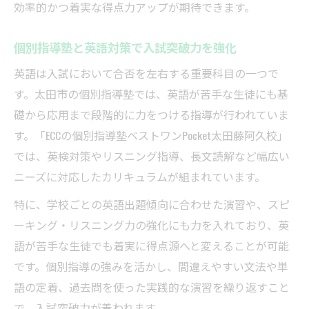
効率的かつ着実な得点力アップが期待できます。
個別指導塾と英語対策で入試突破力を強化
英語は入試において合否を左右する重要科目の一つで
す。太田市の個別指導塾では、英語が苦手な生徒にも基
礎から応用まで段階的に力をつける指導が行われていま
す。「ECCの個別指導塾ベストワンPocket太田藤阿久校」
では、英検対策やリスニング指導、長文読解など幅広い
ニーズに対応したカリキュラムが組まれています。
特に、学校ごとの英語出題傾向に合わせた演習や、スピ
ーキング・リスニング力の強化にも力を入れており、英
語が苦手な生徒でも着実に得点源へと変えることが可能
です。個別指導の強みを活かし、間違えやすい文法や単
語の定着、過去問を使った実践的な演習を繰り返すこと
で、入試突破力が養われます。