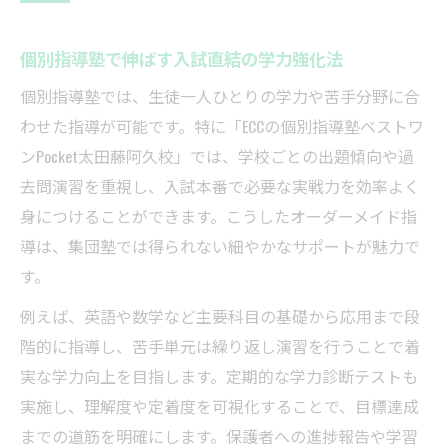
太田市で伸びる子を育てる塾選びの秘訣
太田市の個別指導塾で学力を最大限に伸ば
個別指導塾で伸ばす入試直結の学力強化法
す法
個別指導塾では、生徒一人ひとりの学力や苦手分野に合
個別指導塾で苦手分野を克服する具体的ア
わせた指導が可能です。特に「ECCの個別指導塾ベストワ
プローチ
ンPocket太田藤阿久校」では、学校ごとの出題傾向や過
自分に合う個別指導塾の見極め方と比較ポ
去問演習を重視し、入試本番で必要な実戦力を効率よく
イント
身につけることができます。こうしたオーダーメイド指
導は、集団塾では得られない細やかなサポートが魅力で
家計にやさしい個別指導塾選びの注意点
す。
太田市の個別指導塾で実現する習慣化サポ
ート
例えば、英語や数学など主要科目の基礎から応用まで段
個別指導なら志望校合格力をどう高める
階的に指導し、苦手単元は繰り返し演習を行うことで着
実な学力向上を目指します。定期的な学力診断テストも
個別指導塾で実践する志望校別対策の秘訣
実施し、理解度や定着度を可視化することで、目標達成
過去問演習と個別指導塾の効果的な活用法
までの道筋を明確にします。保護者への進捗報告や学習
個別指導塾と英語対策で入試突破力を強化