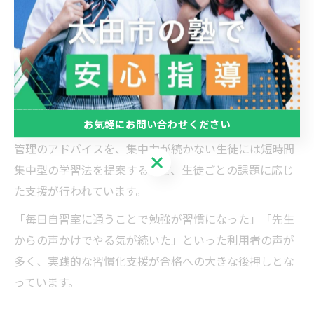
成や自習スペースの提供など、習慣化を徹底サポートし
ています。自習時間の管理や学習記録のフィードバック
により、継続した学びの姿勢が自然と身につきます。
また、講師が定期的に面談を実施し、学習意欲の維持や
目標設定をサポートすることで、モチベーションの低下
お気軽にお問い合わせください
を防ぎます。例えば、部活動と両立したい生徒には時間
管理のアドバイスを、集中力が続かない生徒には短時間
お気軽にお問い合わせください
集中型の学習法を提案するなど、生徒ごとの課題に応じ
た支援が行われています。
「毎日自習室に通うことで勉強が習慣になった」「先生
からの声かけでやる気が続いた」といった利用者の声が
多く、実践的な習慣化支援が合格への大きな後押しとな
っています。