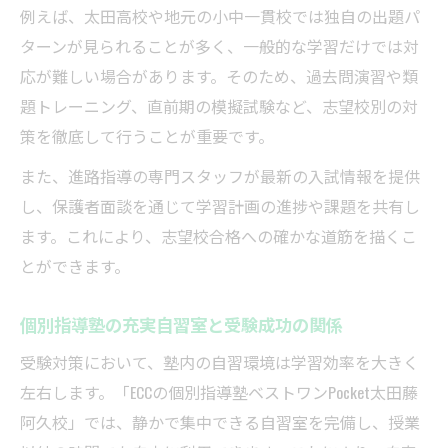
ップ
例えば、太田高校や地元の小中一貫校では独自の出題パ
志望校別に最適化する個別指導塾の学習プ
ターンが見られることが多く、一般的な学習だけでは対
ラン
応が難しい場合があります。そのため、過去問演習や類
題トレーニング、直前期の模擬試験など、志望校別の対
個別指導塾なら部活と勉強の両立も実現
策を徹底して行うことが重要です。
個別指導塾の講習活用で苦手科目を底上げ
また、進路指導の専門スタッフが最新の入試情報を提供
個別指導塾の面談で学習進度を徹底管理
し、保護者面談を通じて学習計画の進捗や課題を共有し
このエリアで理想の個別指導塾を見つける方法
ます。これにより、志望校合格への確かな道筋を描くこ
個別指導塾の体験授業活用法とチェックポ
とができます。
イント
保護者視点で選ぶ個別指導塾の重要な基準
個別指導塾の充実自習室と受験成功の関係
個別指導塾の料金比較で後悔しない選択を
受験対策において、塾内の自習環境は学習効率を大きく
個別指導塾の資料請求から入会の流れを解
左右します。「ECCの個別指導塾ベストワンPocket太田藤
説
阿久校」では、静かで集中できる自習室を完備し、授業
個別指導塾の見学時に注目すべき指導環境