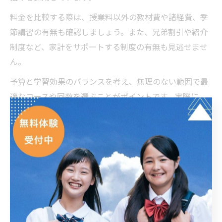
料金を比較する際は、授業料以外の教材費や諸経費、季
節講習の有無も確認しましょう。また、兄弟割引や紹介
制度など、家計をサポートする制度の有無も見逃せませ
ん。
予算と学習効果のバランスを考え、無理のない範囲で最
適なコースや回数を選ぶことがポイントです。実際に
「思ったよりも費用負担が小さく、安心して通わせられ
た」という保護者の声もあり、家計にやさしい塾選びが
可能です。
太田市の個別指導塾で実現する習慣化サポート
学習習慣を身につけることは、入試対策の成功に不可欠
です。太田市の個別指導塾、とくに「ECCの個別指導塾ベ
ストワンPocket太田藤阿久校」では、毎日の学習計画作