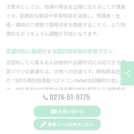
注意点としては、目標や現状を正確に伝えることが重要
です。定期的な面談や学習相談を活用し、保護者・生
徒・講師の三者間で情報共有を徹底することで、より効
果的なカリキュラム調整が可能となります。
志望校別に最適化する個別指導塾の学習プラン
志望校ごとに異なる入試傾向や出題形式に対応できる学
習プランの最適化は、合格への近道です。群馬県太田市
の「ECCの個別指導塾ベストワンPocket太田藤阿久校」で
は、地元高校や中学校の過去問分析や最新の入試情報を
0276-51-9775
もとに、生徒ごとの志望校対策を具体的にプランニング
しています。
お問い合わせ
例えば、太田高校を目指す生徒には、過去数年分の入試
簡単コース診断はこちら
問題を徹底的に分析し、頻出単元や出題パターンに絞っ