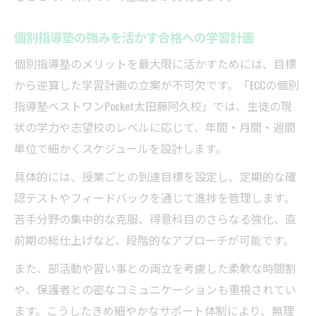
個別指導塾の強みを活かす合格への学習計画
個別指導塾のメリットを最大限に活かすためには、目標
から逆算した学習計画の立案が不可欠です。「ECCの個別
指導塾ベストワンPocket太田藤阿久校」では、生徒の現
状の学力や志望校のレベルに応じて、年間・月間・週間
単位で細かくスケジュールを設計します。
具体的には、授業ごとの到達目標を設定し、定期的な確
認テストやフィードバックを通じて進捗を管理します。
苦手分野の集中的な克服、得意科目のさらなる強化、直
前期の総仕上げなど、段階的なアプローチが可能です。
また、部活動や習い事との両立を考慮した柔軟な時間割
や、保護者との密なコミュニケーションも重視されてい
ます。こうしたきめ細やかなサポート体制により、無理