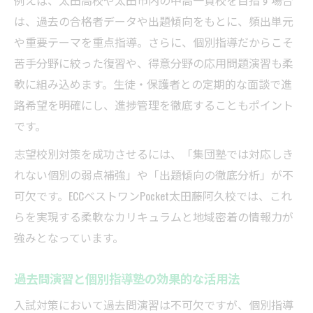
例えば、太田高校や太田市内の中高一貫校を目指す場合
は、過去の合格者データや出題傾向をもとに、頻出単元
や重要テーマを重点指導。さらに、個別指導だからこそ
苦手分野に絞った復習や、得意分野の応用問題演習も柔
軟に組み込めます。生徒・保護者との定期的な面談で進
路希望を明確にし、進捗管理を徹底することもポイント
です。
志望校別対策を成功させるには、「集団塾では対応しき
れない個別の弱点補強」や「出題傾向の徹底分析」が不
可欠です。ECCベストワンPocket太田藤阿久校では、これ
らを実現する柔軟なカリキュラムと地域密着の情報力が
強みとなっています。
過去問演習と個別指導塾の効果的な活用法
入試対策において過去問演習は不可欠ですが、個別指導