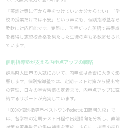
「英語対策に何から手をつけていいか分からない」「学
校の授業だけでは不安」という声にも、個別指導塾なら
柔軟に対応可能です。実際に、苦手だった英語で高得点
を獲得し志望校合格を果たした生徒の声も多数寄せられ
ています。
個別指導塾が支える内申点アップの戦略
群馬県太田市の入試において、内申点は合否に大きく影
響します。個別指導塾では、定期テスト対策から提出物
の管理、日々の学習習慣の定着まで、内申点アップに直
結するサポートが充実しています。
「ECCの個別指導塾ベストワンPocket太田藤阿久校」で
は、各学校の定期テスト日程や出題傾向を分析し、直前
対策や苦手単元の集中特訓を実施。さらに、授業の振り