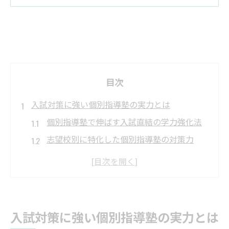
目次
入試対策に強い個別指導塾の実力とは
個別指導塾で伸ばす入試直結の学力強化法
志望校別に特化した個別指導塾の対策力
個別指導塾の充実自習室と受験成功の関係
入試対策に最適な個別指導塾の選び方ポイ
ント
個別指導塾の強みを活かす合格への学習計
入試対策に強い個別指導塾の実力とは
画