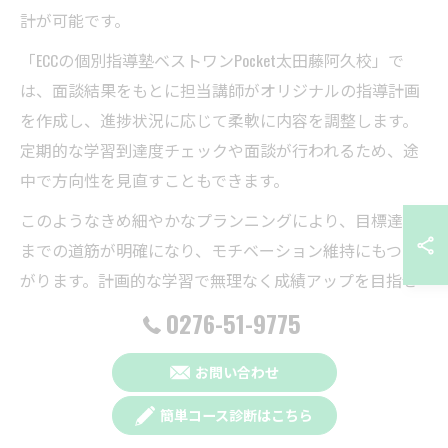
計が可能です。
「ECCの個別指導塾ベストワンPocket太田藤阿久校」で
は、面談結果をもとに担当講師がオリジナルの指導計画
を作成し、進捗状況に応じて柔軟に内容を調整します。
定期的な学習到達度チェックや面談が行われるため、途
中で方向性を見直すこともできます。
このようなきめ細やかなプランニングにより、目標達成
までの道筋が明確になり、モチベーション維持にもつな
がります。計画的な学習で無理なく成績アップを目指せ
るのが、個別指導塾ならではの大きな魅力です。
0276-51-9775
ベストワンPocket独自の苦手対策メソッド紹介
お問い合わせ
「ECCの個別指導塾ベストワンPocket太田藤阿久校」で
簡単コース診断はこちら
は、独自の苦手対策メソッドを導入し、短期間での成績