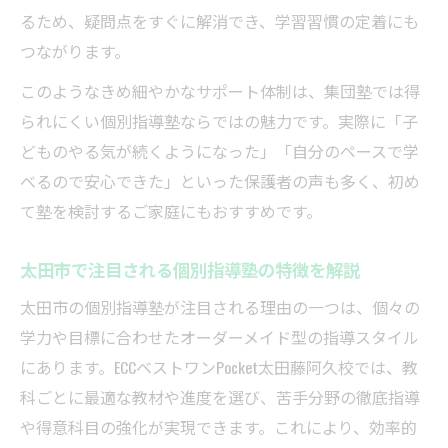
るため、疑問点をすぐに解消でき、学習習慣の定着にも
個別指導塾の快適学習環境が選ばれる理由
つながります。
太田市で学習環境充実の個別指導塾を探す
コツ
このようなきめ細やかなサポート体制は、集団塾では得
られにくい個別指導塾ならではの魅力です。実際に「子
個別指導塾の設備とサポート体制を徹底解
どものやる気が続くようになった」「自分のペースで学
説
べるので安心できた」といった保護者の声も多く、初め
ベストワンPocketの学習環境が生む成果とは
て塾を検討するご家庭にもおすすめです。
通いやすさと安心感が両立する学びの場
個別指導塾の通いやすさと安心サポート
太田市で注目される個別指導塾の特徴を解説
太田市で選ばれる個別指導塾の立地と安全
太田市の個別指導塾が注目される理由の一つは、個々の
性
学力や目標に合わせたオーダーメイド型の指導スタイル
個別指導塾なら部活と両立できる通塾体制
にあります。ECCベストワンPocket太田藤阿久校では、教
ベストワンPocketの通いやすさの工夫を紹介
科ごとに最適な教材や進度を選び、苦手分野の徹底指導
保護者も安心できる個別指導塾のサポート
や得意科目の強化が実現できます。これにより、効率的