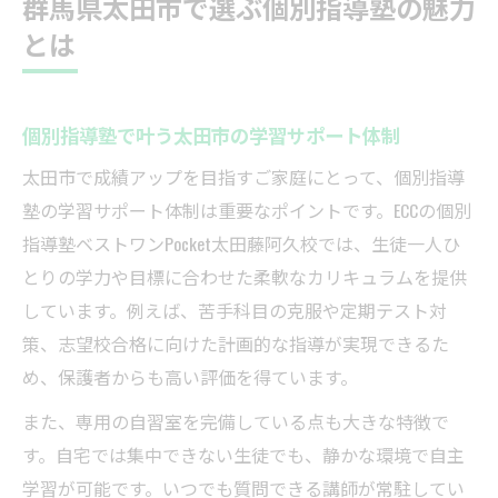
群馬県太田市で選ぶ個別指導塾の魅力
密
とは
太田市の個別指導塾と他塾の違いを比較検
証
成績アップを目指すなら個別指導塾が最適
個別指導塾で叶う太田市の学習サポート体制
個別指導塾が成績アップを実現する理由
太田市で成績アップを目指すご家庭にとって、個別指導
太田市で成績向上する個別指導塾の実力と
塾の学習サポート体制は重要なポイントです。ECCの個別
は
指導塾ベストワンPocket太田藤阿久校では、生徒一人ひ
個別指導塾で苦手科目も着実に克服できる
とりの学力や目標に合わせた柔軟なカリキュラムを提供
秘訣
しています。例えば、苦手科目の克服や定期テスト対
ベストワンPocket流の成績アップ体験談を紹
策、志望校合格に向けた計画的な指導が実現できるた
介
め、保護者からも高い評価を得ています。
個別指導塾が太田市の学力向上に強い理由
また、専用の自習室を完備している点も大きな特徴で
学習環境充実の個別指導塾が人気の理由
す。自宅では集中できない生徒でも、静かな環境で自主
自習室完備の個別指導塾で集中力アップ
学習が可能です。いつでも質問できる講師が常駐してい