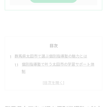
目次
群馬県太田市で選ぶ個別指導塾の魅力とは
個別指導塾で叶う太田市の学習サポート体
制
太田市で注目される個別指導塾の特徴を解
説
個別指導塾の強みと太田市での人気の理由
ベストワンPocketの個別指導塾が選ばれる秘