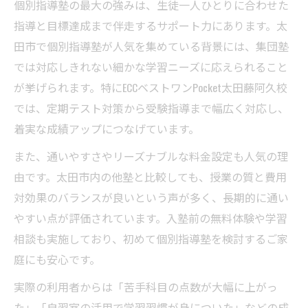
方法
個別指導塾の最大の強みは、生徒一人ひとりに合わせた
指導と目標達成まで伴走するサポート力にあります。太
太田市で費用対効果が高い個別指導塾の見
田市で個別指導塾が人気を集めている背景には、集団塾
極め方
では対応しきれない細かな学習ニーズに応えられること
個別指導塾選びで気になる総費用の内訳を
が挙げられます。特にECCベストワンPocket太田藤阿久校
解説
では、定期テスト対策から受験指導まで幅広く対応し、
ベストワンPocketの料金体系の特徴と納得感
着実な成績アップにつなげています。
費用も安心な個別指導塾の選び方と注意点
また、通いやすさやリーズナブルな料金設定も人気の理
由です。太田市内の他塾と比較しても、授業の質と費用
対効果のバランスが良いという声が多く、長期的に通い
やすい点が評価されています。入塾前の無料体験や学習
相談も実施しており、初めて個別指導塾を検討するご家
庭にも安心です。
実際の利用者からは「苦手科目の点数が大幅に上がっ
た」「自習室の活用で学習習慣が身についた」などの成