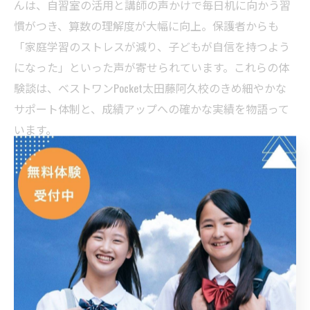
んは、自習室の活用と講師の声かけで毎日机に向かう習
慣がつき、算数の理解度が大幅に向上。保護者からも
「家庭学習のストレスが減り、子どもが自信を持つよう
になった」といった声が寄せられています。これらの体
験談は、ベストワンPocket太田藤阿久校のきめ細やかな
サポート体制と、成績アップへの確かな実績を物語って
います。
個別指導塾が太田市の学力向上に強い理由
太田市では、地域の教育事情や学校ごとの出題傾向に精
通した講師が多いことが、個別指導塾の強みです。ベス
トワンPocket太田藤阿久校でも、地元中学・高校のカリ
キュラムや定期テストの特徴を把握し、ピンポイントで
対策指導を行っています。これにより、地元ならではの
課題やニーズに的確に応えることができます。