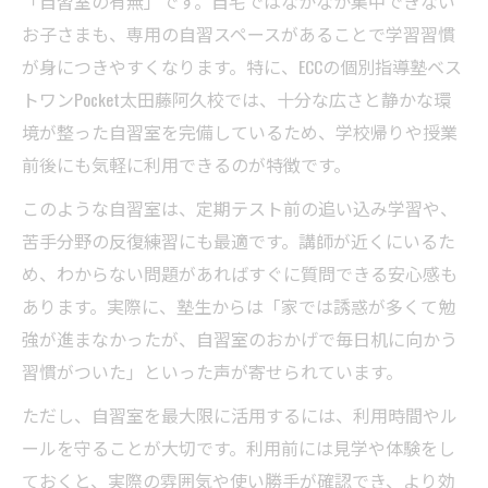
「自習室の有無」です。自宅ではなかなか集中できない
お子さまも、専用の自習スペースがあることで学習習慣
が身につきやすくなります。特に、ECCの個別指導塾ベス
トワンPocket太田藤阿久校では、十分な広さと静かな環
境が整った自習室を完備しているため、学校帰りや授業
前後にも気軽に利用できるのが特徴です。
このような自習室は、定期テスト前の追い込み学習や、
苦手分野の反復練習にも最適です。講師が近くにいるた
め、わからない問題があればすぐに質問できる安心感も
あります。実際に、塾生からは「家では誘惑が多くて勉
強が進まなかったが、自習室のおかげで毎日机に向かう
習慣がついた」といった声が寄せられています。
ただし、自習室を最大限に活用するには、利用時間やル
ールを守ることが大切です。利用前には見学や体験をし
ておくと、実際の雰囲気や使い勝手が確認でき、より効