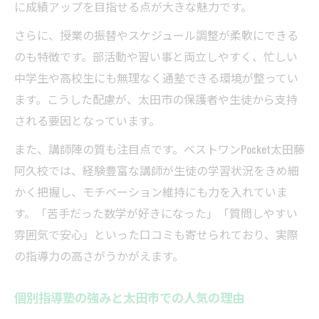
体制
に成績アップを目指せる点が大きな魅力です。
苦手克服を実現するオーダーメイド指導法
さらに、授業の振替やスケジュール調整が柔軟にできる
個別指導塾のオーダーメイド指導で苦手克
のも特徴です。部活動や習い事と両立しやすく、忙しい
服
中学生や高校生にも無理なく通塾できる環境が整ってい
太田市の個別指導塾が実践する細やかな指
ます。こうした配慮が、太田市の保護者や生徒から支持
導法
される要因となっています。
個別指導塾ならではの学習プラン作成の流
また、講師陣の質も注目点です。ベストワンPocket太田藤
れ
阿久校では、経験豊富な講師が生徒の学習状況をきめ細
ベストワンPocket独自の苦手対策メソッド紹
かく把握し、モチベーション維持にも力を入れていま
介
す。「苦手だった数学が好きになった」「質問しやすい
個別指導塾で一人ひとりに合わせた学習が
雰囲気で安心」といった口コミも寄せられており、実際
可能
の指導力の高さがうかがえます。
総費用から見る納得の個別指導塾選び
個別指導塾の強みと太田市での人気の理由
個別指導塾の月謝や総費用を賢く比較する