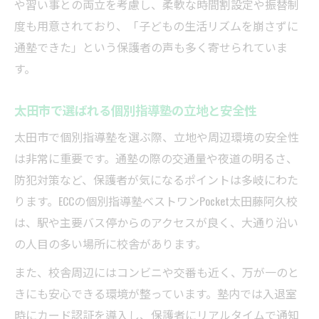
や習い事との両立を考慮し、柔軟な時間割設定や振替制
度も用意されており、「子どもの生活リズムを崩さずに
通塾できた」という保護者の声も多く寄せられていま
す。
太田市で選ばれる個別指導塾の立地と安全性
太田市で個別指導塾を選ぶ際、立地や周辺環境の安全性
は非常に重要です。通塾の際の交通量や夜道の明るさ、
防犯対策など、保護者が気になるポイントは多岐にわた
ります。ECCの個別指導塾ベストワンPocket太田藤阿久校
は、駅や主要バス停からのアクセスが良く、大通り沿い
の人目の多い場所に校舎があります。
また、校舎周辺にはコンビニや交番も近く、万が一のと
きにも安心できる環境が整っています。塾内では入退室
時にカード認証を導入し、保護者にリアルタイムで通知