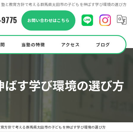
塾と教育方針で考える群馬県太田市の子どもを伸ばす学び環境の選び方
-9775
お問い合わせはこちら
質問
当塾の特徴
アクセス
ブログ
小学生
伸ばす学び環境の選び方
中学生
中高一貫校
高校生
Pocketプラン
教育方針で考える群馬県太田市の子どもを伸ばす学び環境の選び方