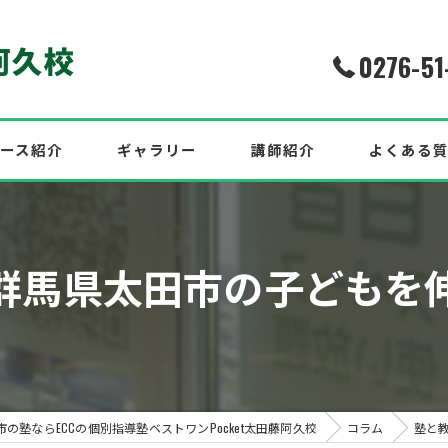
0276-51
ース紹介
ギャラリー
講師紹介
よくある
介！2026年度最新合格実績
群馬県太田市の子どもを
中！
効果的な英語対策も紹介！
の塾ならECCの個別指導塾ベストワンPocket太田藤阿久校
コラム
塾と