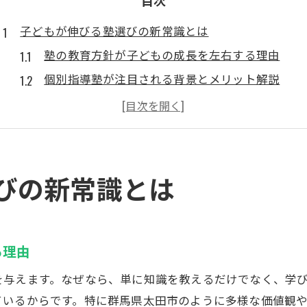
目次
子どもが伸びる塾選びの新常識とは
塾の教育方針が子どもの成長を左右する理由
個別指導塾が注目される背景とメリット解説
群馬県太田市で求められる塾の新しい基準とは
塾が目指す自律した学習者育成の具体策を紹介
ECCベストワンPocketの独自サポート体制に注目
非認知力育成に強い塾の特徴を紹介
びの新常識とは
塾で伸ばす非認知能力とその重要性とは
教育方針が非認知力育成に与える影響を解説
子どもの社会性を育てる塾の実践的プログラム
る理由
群馬県太田市で非認知力重視の塾選びのヒント
を与えます。なぜなら、単に知識を教えるだけでなく、学
ECCベストワンPocketの心理的安全性重視の指導
ているからです。特に群馬県太田市のように多様な価値観