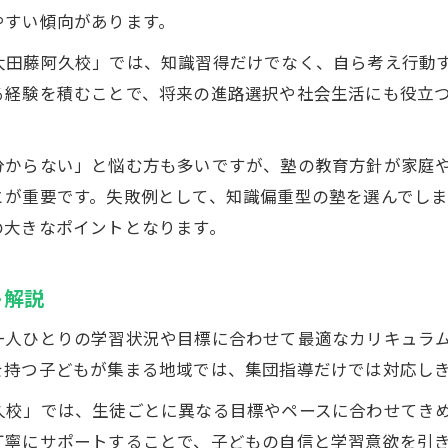
教育方針重視で塾を探すポイントを解説
やすい傾向があります。
塾選びで教育方針を最優先に考える理由とは
ket太田藤阿久校」では、知識習得だけでなく、自ら考え行
家庭の方針と塾の教育理念をどう一致させるか
る経験を積むことで、将来の進路選択や社会生活にも役立
個別指導塾の教育方針が持つ安心感の魅力
群馬県太田市で教育方針重視の塾選定ポイント
分からない」と悩む方も多いですが、塾の教育方針が家庭
ECCベストワンPocketの教育方針が支持される理由
とが重要です。失敗例として、知識偏重型の塾を選んでし
の大きなポイントとなります。
家庭・地域で活かせる学びのヒント集
塾の学びを家庭で活かす実践的な方法とは
ト解説
地域行事と塾学習を組み合わせるメリット
子どもの自律性を高める家庭での関わり方
一人ひとりの学習状況や目標に合わせて最適なカリキュラ
塾と連携した非認知力育成の家庭実践アイデア
を持つ子どもが集まる地域では、集団指導だけでは対応し
多文化共生の地域環境を塾学習に活かす発想
田藤阿久校」では、生徒ごとに異なる目標やペースに合わせて
群馬県太田市で注目される塾の実践例
丁寧にサポートすることで、子どもの自信と学習意欲を引