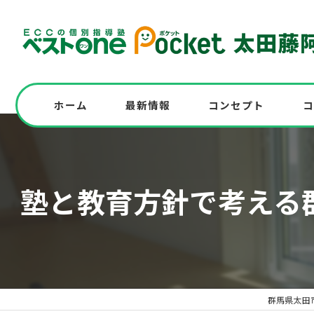
ホーム
最新情報
コンセプト
コ
志望校に全員合格！高校入試対策の実例も紹
塾と教育方針で考える
高校入試を受験する中学生必見！模試実施
中学の英語問題にチャレンジ！解答解説と
群馬県太田市