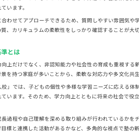
れています。
塾で実践される非認知能力育成の取り組み
教育方針を体現する個別指導塾の実例紹介
に合わせてアプローチできるため、質問しやすい雰囲気や
子どもの主体性を育む塾のカリキュラム事例
の質、カリキュラムの柔軟性をしっかり確認することが大
ECCベストワンPocketの実践から学ぶ指導力
基準とは
地域の特性を反映した塾の教育方針とは
自ら学ぶ力を伸ばす塾の選び方徹底解剖
力向上だけでなく、非認知能力や社会性の育成も重視する
自ら学ぶ力を育てる塾の教育方針とは何か
背景を持つ家庭が多いことから、柔軟な対応力や多文化共
塾の個別最適な指導が子どもに与える効果
お気軽にお問い合わせください
お気軽にお問い合わせください
田藤阿久校」では、子どもの個性や多様な学習ニーズに応える
教育方針が自律した学習者を育成する仕組み
れています。そのため、学力向上とともに将来の社会で役
群馬県太田市の塾選びで重視すべき視点まとめ
ECCベストワンPocketで伸びる主体的な学び力
成長過程や自己理解を深める取り組みが行われているかを
育目標と連携した活動があるかなど、多角的な視点で塾の