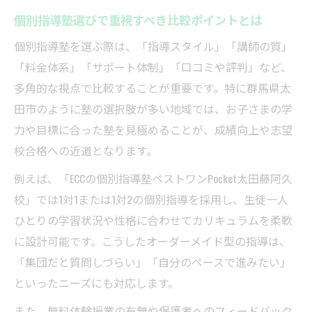
群馬県太田市で後悔しない塾探しのコツ
個別指導塾選びで重視すべき比較ポイントとは
個別指導塾選びで後悔しないための比較法
個別指導塾を選ぶ際は、「指導スタイル」「講師の質」
太田市の個別指導塾で注目すべき指導体制
「料金体系」「サポート体制」「口コミや評判」など、
オンラインと通塾のメリット・デメリット
多角的な視点で比較することが重要です。特に群馬県太
比較
田市のように塾の選択肢が多い地域では、お子さまの学
力や目標に合った塾を見極めることが、成績向上や志望
口コミから見る個別指導塾の信頼性チェッ
校合格への近道となります。
ク
個別指導塾の体験授業活用でわかる雰囲気
例えば、「ECCの個別指導塾ベストワンPocket太田藤阿久
お子さまに合う個別指導塾を見極める方法
校」では1対1または1対2の個別指導を採用し、生徒一人
ひとりの学習状況や性格に合わせてカリキュラムを柔軟
個別指導塾選びで大切な学習スタイルの把
に設計可能です。こうしたオーダーメイド型の指導は、
握
「集団だと質問しづらい」「自分のペースで進みたい」
お子さまの性格に合う個別指導塾とはどん
といったニーズにも対応します。
な塾か
また、無料体験授業の有無や保護者へのフィードバック
苦手克服に強い個別指導塾の見分け方