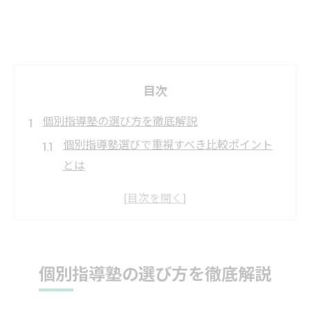
目次
個別指導塾の選び方を徹底解説
個別指導塾選びで重視すべき比較ポイント
とは
子どもに合う個別指導塾の特徴を分かりや
すく解説
太田市個別塾の評判と口コミの読み解き方
指導内容とカリキュラムの柔軟性の見極め
個別指導塾の選び方を徹底解説
方
保護者目線で考える個別指導塾の選び方