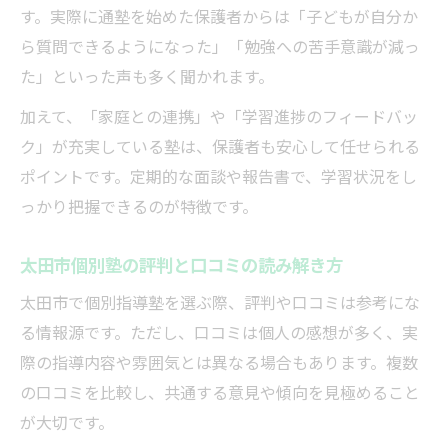
す。実際に通塾を始めた保護者からは「子どもが自分か
費用対効果を高める個別指導塾の探し方
ら質問できるようになった」「勉強への苦手意識が減っ
個別指導塾の無料体験授業活用ポイント
た」といった声も多く聞かれます。
子どもに合う個別指導塾の継続サポート
加えて、「家庭との連携」や「学習進捗のフィードバッ
保護者が知るべき塾選び成功のポイント
ク」が充実している塾は、保護者も安心して任せられる
個別指導塾選びで重視すべき保護者視点
ポイントです。定期的な面談や報告書で、学習状況をし
子どもの学力向上を叶える個別指導塾戦略
っかり把握できるのが特徴です。
個別指導塾の志望校対策と学習サポート体
制
太田市個別塾の評判と口コミの読み解き方
失敗しない個別指導塾選びの情報収集法
太田市で個別指導塾を選ぶ際、評判や口コミは参考にな
個別指導塾の長期的な成績アップ対策
る情報源です。ただし、口コミは個人の感想が多く、実
際の指導内容や雰囲気とは異なる場合もあります。複数
の口コミを比較し、共通する意見や傾向を見極めること
が大切です。