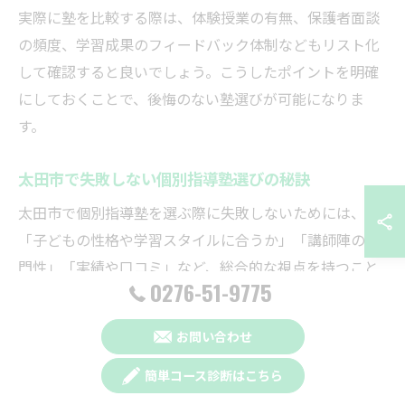
実際に塾を比較する際は、体験授業の有無、保護者面談
の頻度、学習成果のフィードバック体制などもリスト化
して確認すると良いでしょう。こうしたポイントを明確
にしておくことで、後悔のない塾選びが可能になりま
す。
太田市で失敗しない個別指導塾選びの秘訣
太田市で個別指導塾を選ぶ際に失敗しないためには、
「子どもの性格や学習スタイルに合うか」「講師陣の専
門性」「実績や口コミ」など、総合的な視点を持つこと
0276-51-9775
が大切です。特に、塾によって指導方法や対応可能な学
年・科目が異なるため、事前の情報収集がカギとなりま
お問い合わせ
す。
簡単コース診断はこちら
「ECCの個別指導塾ベストワンPocket太田藤阿久校」で