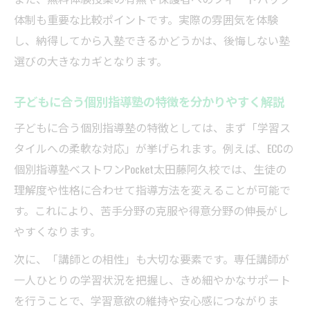
体制も重要な比較ポイントです。実際の雰囲気を体験
個別指導塾の講師陣の質を比較するポイン
し、納得してから入塾できるかどうかは、後悔しない塾
ト
選びの大きなカギとなります。
学習意欲を引き出す個別指導塾の選択基準
太田市エリアで注目される指導塾の特徴
子どもに合う個別指導塾の特徴を分かりやすく解説
個別指導塾の指導体制と通いやすさを比較
子どもに合う個別指導塾の特徴としては、まず「学習ス
口コミで評判の個別指導塾の学習環境とは
タイルへの柔軟な対応」が挙げられます。例えば、ECCの
自習室や質問体制が充実した個別指導塾
個別指導塾ベストワンPocket太田藤阿久校では、生徒の
太田市個別塾のカリキュラム柔軟性を解説
理解度や性格に合わせて指導方法を変えることが可能で
保護者支持の高い個別指導塾の特徴まとめ
す。これにより、苦手分野の克服や得意分野の伸長がし
やすくなります。
納得できる個別指導塾選びのヒント集
個別指導塾の比較で迷わないチェックリス
次に、「講師との相性」も大切な要素です。専任講師が
ト
一人ひとりの学習状況を把握し、きめ細やかなサポート
太田市で失敗しない個別指導塾選びの秘訣
を行うことで、学習意欲の維持や安心感につながりま