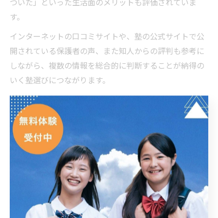
ついた」といった生活面のメリットも評価されていま
す。
インターネットの口コミサイトや、塾の公式サイトで公
開されている保護者の声、また知人からの評判も参考に
しながら、複数の情報を総合的に判断することが納得の
いく塾選びにつながります。
個別指導塾の体験授業活用でわかる雰囲気
個別指導塾を選ぶ際、体験授業の活用は塾の雰囲気や指
導方針を直接感じ取る絶好の機会です。「ECCの個別指導
塾ベストワンPocket太田藤阿久校」でも、体験授業を通
じて実際の教室の様子や講師との相性、学習環境を確認
できます。体験授業後に「子どもが自分から通いたいと
言った」「分かりやすい説明で安心できた」という声も
多く寄せられています。