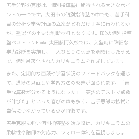
苦手分野の克服は、個別指導塾に期待される大きなポイ
ントの一つです。太田市の個別指導塾の中でも、苦手科
目の分析や学習計画の立案がどれだけ丁寧に行われるか
が、塾選びの重要な判断材料となります。ECCの個別指導
塾ベストワンPocket太田藤阿久校では、入塾時に詳細な
学力診断を実施し、一人ひとりの弱点を明確化したうえ
で、個別最適化されたカリキュラムを作成しています。
また、定期的な面談や学習状況のフィードバックを通じ
て、進捗の見直しや学習方法の改善が図られます。「苦
手な算数が分かるようになった」「英語のテストで点数
が伸びた」といった喜びの声も多く、苦手意識の払拭と
自信につながっている点が特徴です。
苦手克服に強い個別指導塾を選ぶ際は、カリキュラムの
柔軟性や講師の対応力、フォロー体制を重視しましょ