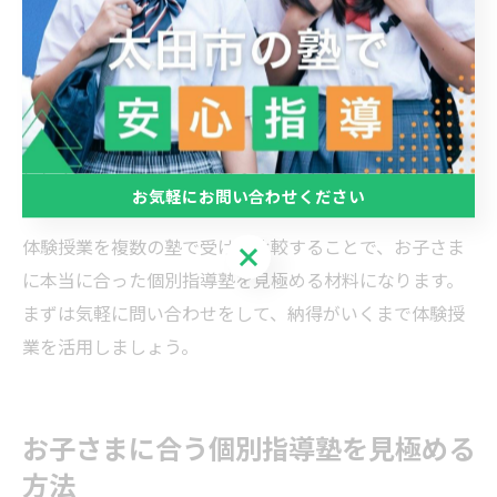
体験授業を受ける際は、授業内容だけでなく、教室の雰
囲気や他の生徒の様子、講師の対応力にも注目しましょ
う。また、体験後に保護者向けのフィードバックがある
かどうかも重要なポイントです。実際の授業を体験する
ことで、ホームページやパンフレットだけでは分からな
お気軽にお問い合わせください
いリアルな情報を得ることができます。
体験授業を複数の塾で受けて比較することで、お子さま
お気軽にお問い合わせください
に本当に合った個別指導塾を見極める材料になります。
まずは気軽に問い合わせをして、納得がいくまで体験授
業を活用しましょう。
お子さまに合う個別指導塾を見極める
方法