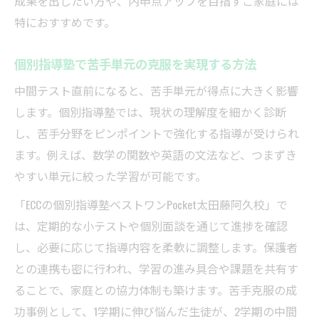
成果を出したい方や、内申点アップを目指すご家庭には
特におすすめです。
個別指導塾で苦手単元の克服を実現する方法
中間テスト直前になると、苦手単元が得点に大きく影響
します。個別指導塾では、現状の理解度を細かく診断
し、苦手分野をピンポイントで強化する指導が受けられ
ます。例えば、数学の関数や英語の文法など、つまずき
やすい単元に絞った学習が可能です。
「ECCの個別指導塾ベストワンPocket太田藤阿久校」で
は、定期的な小テストや個別面談を通じて進捗を確認
し、必要に応じて指導内容を柔軟に調整します。保護者
との連携も密に行われ、学習の進み具合や課題を共有す
ることで、家庭との協力体制も築けます。苦手克服の成
功事例として、1学期に伸び悩んだ生徒が、2学期の中間