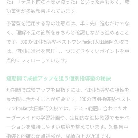
た」「テスト前の不安が減った」といった声も多く、成
功事例が多数報告されています。
予習型を活用する際の注意点は、単に先に進むだけでな
く、理解不足の箇所をきちんと確認しながら進めること
です。ECCの個別指導塾ベストワンPocket太田藤阿久校で
は、個別に進捗を管理し、つまずきやすいポイントを重
点的にフォローしています。
短期間で成績アップを狙う個別指導塾の秘訣
短期間で成績アップを目指すには、個別指導塾の特性を
最大限に活かすことが肝要です。ECCの個別指導塾ベスト
ワンPocket太田藤阿久校では、テスト範囲に合わせたオ
ーダーメイドの学習計画や、定期的な進捗確認でモチベ
ーションを維持しやすい環境を整えています。短期集中
指導と的確な弱点補強が、成績向上の近道です。