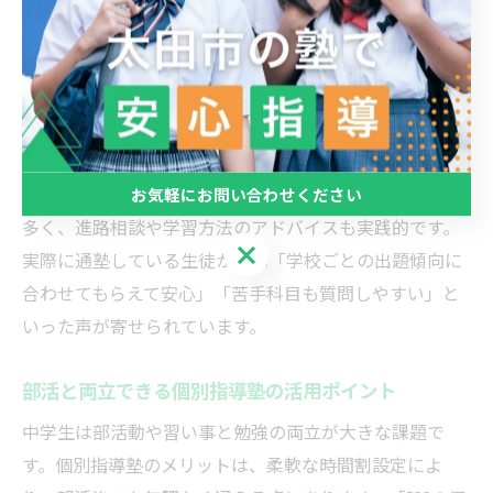
では、地域密着型のカリキュラムを採用し、太田市内の
中学校の出題傾向や過去問分析を踏まえたオーダーメイ
ド指導を実施しています。
このような個別指導塾を活用することで、苦手分野の克
服や基礎力の定着はもちろん、直前のテスト対策も効率
的に進められます。また、講師が地元出身であることが
お気軽にお問い合わせください
多く、進路相談や学習方法のアドバイスも実践的です。
お気軽にお問い合わせください
実際に通塾している生徒からは「学校ごとの出題傾向に
合わせてもらえて安心」「苦手科目も質問しやすい」と
いった声が寄せられています。
部活と両立できる個別指導塾の活用ポイント
中学生は部活動や習い事と勉強の両立が大きな課題で
す。個別指導塾のメリットは、柔軟な時間割設定によ