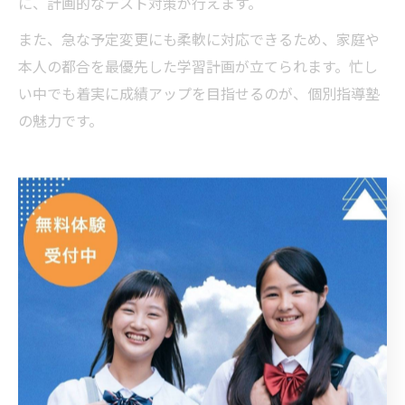
に、計画的なテスト対策が行えます。
また、急な予定変更にも柔軟に対応できるため、家庭や
本人の都合を最優先した学習計画が立てられます。忙し
い中でも着実に成績アップを目指せるのが、個別指導塾
の魅力です。
太田市で注目される個別指導塾活用法
個別指導塾で太田市中学生の定期テスト強化
太田市の中学生にとって、定期テスト対策は学力向上の
大きなカギです。特に個別指導塾は、一人ひとりの弱点
や学習ペースに合わせた指導が可能な点が大きな魅力で
す。「ECCの個別指導塾ベストワンPocket太田藤阿久校」