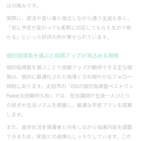
個別指導塾の見学や体験で納得の塾選びを
はの強みです。
実現
実際に、部活や習い事と両立しながら通う生徒も多く、
個別指導塾の料金やシステムをしっかりチ
「急に予定が変わっても柔軟に対応してもらえるので助
ェック
かる」といった好評の声が寄せられています。
個別指導塾のサポート体制が中間テスト成
功を支える
個別指導塾を選ぶと成績アップが見込める根拠
個別指導塾選びは家族のスケジュールも考
個別指導塾を選ぶことで成績アップが期待できる主な根
慮して
拠は、個別に最適化された指導ときめ細やかなフォロー
体制にあります。太田市の「ECCの個別指導塾ベストワン
Pocket太田藤阿久校」では、担当講師が生徒一人ひとり
の弱点や生活リズムを把握し、最適な学習プランを提案
します。
また、進捗状況を保護者と共有しながら指導内容を調整
できるため、家庭との連携もしっかりしています。これ