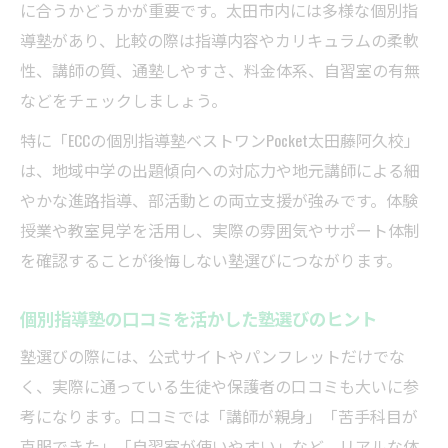
に合うかどうかが重要です。太田市内には多様な個別指
導塾があり、比較の際は指導内容やカリキュラムの柔軟
性、講師の質、通塾しやすさ、料金体系、自習室の有無
などをチェックしましょう。
特に「ECCの個別指導塾ベストワンPocket太田藤阿久校」
は、地域中学の出題傾向への対応力や地元講師による細
やかな進路指導、部活動との両立支援が強みです。体験
授業や教室見学を活用し、実際の雰囲気やサポート体制
を確認することが後悔しない塾選びにつながります。
個別指導塾の口コミを活かした塾選びのヒント
塾選びの際には、公式サイトやパンフレットだけでな
く、実際に通っている生徒や保護者の口コミも大いに参
考になります。口コミでは「講師が親身」「苦手科目が
克服できた」「自習室が使いやすい」など、リアルな体