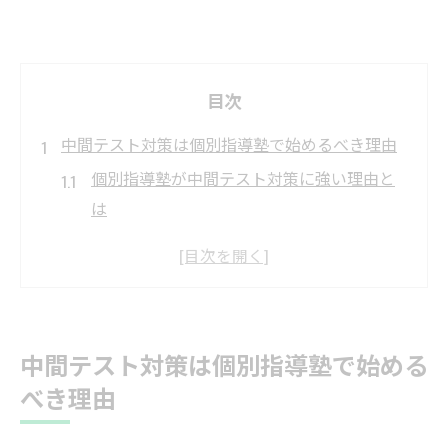
目次
中間テスト対策は個別指導塾で始めるべき理由
個別指導塾が中間テスト対策に強い理由と
は
太田市の個別指導塾で基礎を固める重要性
個別指導塾ならではの柔軟な学習計画の魅
力
個別指導塾を選ぶと成績アップが見込める
中間テスト対策は個別指導塾で始める
根拠
べき理由
個別指導塾の丁寧な指導で苦手分野を克服
ECC個別指導塾の強みで成績アップを実現