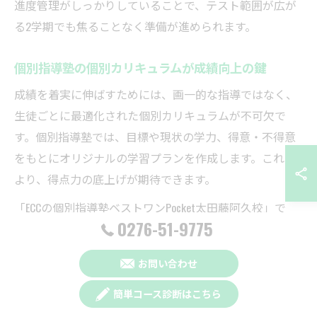
進度管理がしっかりしていることで、テスト範囲が広が
る2学期でも焦ることなく準備が進められます。
個別指導塾の個別カリキュラムが成績向上の鍵
成績を着実に伸ばすためには、画一的な指導ではなく、
生徒ごとに最適化された個別カリキュラムが不可欠で
す。個別指導塾では、目標や現状の学力、得意・不得意
をもとにオリジナルの学習プランを作成します。これに
より、得点力の底上げが期待できます。
「ECCの個別指導塾ベストワンPocket太田藤阿久校」で
0276-51-9775
は、定期テスト対策だけでなく、将来の受験や資格取得
も見据えたカリキュラム設計が可能です。生徒本人と保
お問い合わせ
護者、講師が三位一体となり、目標達成まで伴走する仕
組みが整っているため、モチベーション維持や学習習慣
簡単コース診断はこちら
の定着にもつながります。個別カリキュラムの活用によ