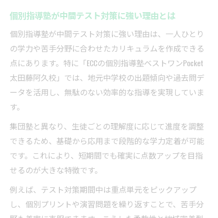
ECC個別指導塾の地域密着型サポートとは
個別指導塾が中間テスト対策に強い理由とは
個別指導塾による太田市内中学校対策の特
個別指導塾が中間テスト対策に強い理由は、一人ひとり
徴
の学力や苦手分野に合わせたカリキュラムを作成できる
ECC個別指導塾の独自カリキュラムのメリッ
点にあります。特に「ECCの個別指導塾ベストワンPocket
ト
太田藤阿久校」では、地元中学校の出題傾向や過去問デ
個別指導塾の講師が成績アップへ導く理由
ータを活用し、無駄のない効率的な指導を実現していま
す。
個別指導塾の柔軟な時間割で学校と両立で
きる
集団塾と異なり、生徒ごとの理解度に応じて進度を調整
太田市で注目される個別指導塾活用法
できるため、基礎から応用まで段階的な学力定着が可能
個別指導塾で太田市中学生の定期テスト強
です。これにより、短期間でも確実に点数アップを目指
化
せるのが大きな特徴です。
部活と両立できる個別指導塾の活用ポイン
例えば、テスト対策期間中は重点単元をピックアップ
ト
し、個別プリントや演習問題を繰り返すことで、苦手分
個別指導塾の自習室活用で学習習慣を定着