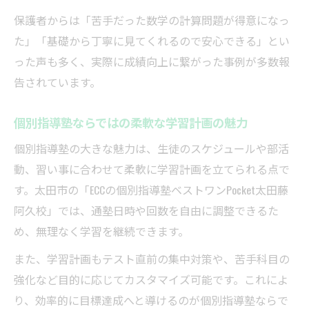
短期間で成績アップを狙う個別指導塾の秘
保護者からは「苦手だった数学の計算問題が得意になっ
訣
た」「基礎から丁寧に見てくれるので安心できる」とい
2学期の成績向上に効く個別指導の秘訣
った声も多く、実際に成績向上に繋がった事例が多数報
2学期の中間テスト対策は個別指導塾が最適
告されています。
個別指導塾で苦手単元の克服を実現する方
法
個別指導塾ならではの柔軟な学習計画の魅力
個別指導塾の進度管理で学習の遅れを防ぐ
個別指導塾の大きな魅力は、生徒のスケジュールや部活
個別指導塾の個別カリキュラムが成績向上
動、習い事に合わせて柔軟に学習計画を立てられる点で
の鍵
す。太田市の「ECCの個別指導塾ベストワンPocket太田藤
2学期の成績アップに役立つ個別指導塾の活
阿久校」では、通塾日時や回数を自由に調整できるた
用法
め、無理なく学習を継続できます。
自分に合う塾選びが中間テスト成功の鍵
また、学習計画もテスト直前の集中対策や、苦手科目の
個別指導塾の比較で自分に合った塾を見つ
強化など目的に応じてカスタマイズ可能です。これによ
ける
り、効率的に目標達成へと導けるのが個別指導塾ならで