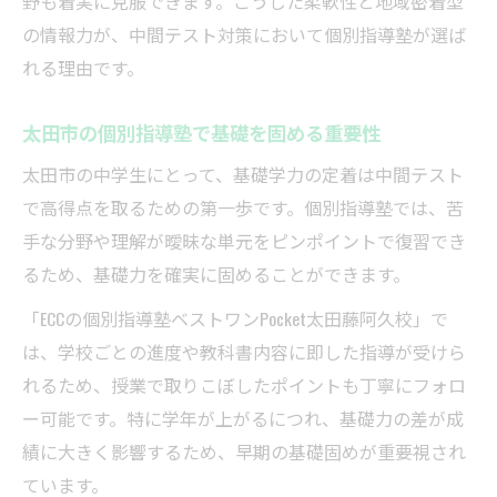
野も着実に克服できます。こうした柔軟性と地域密着型
の情報力が、中間テスト対策において個別指導塾が選ば
太田市で個別指導塾を選ぶ際の比較のポイ
れる理由です。
ント
個別指導塾の口コミを活かした塾選びのヒ
太田市の個別指導塾で基礎を固める重要性
ント
太田市の中学生にとって、基礎学力の定着は中間テスト
短期間で成果を出す個別指導塾選びのコツ
で高得点を取るための第一歩です。個別指導塾では、苦
短期集中で成果を上げる個別指導塾の選び
手な分野や理解が曖昧な単元をピンポイントで復習でき
方
るため、基礎力を確実に固めることができます。
個別指導塾の体験講座で自分に合う学習法
「ECCの個別指導塾ベストワンPocket太田藤阿久校」で
発見
は、学校ごとの進度や教科書内容に即した指導が受けら
個別指導塾のコスパ重視で賢く通塾する方
れるため、授業で取りこぼしたポイントも丁寧にフォロ
法
ー可能です。特に学年が上がるにつれ、基礎力の差が成
個別指導塾の予習型授業で効率良く学力向
績に大きく影響するため、早期の基礎固めが重要視され
上
ています。