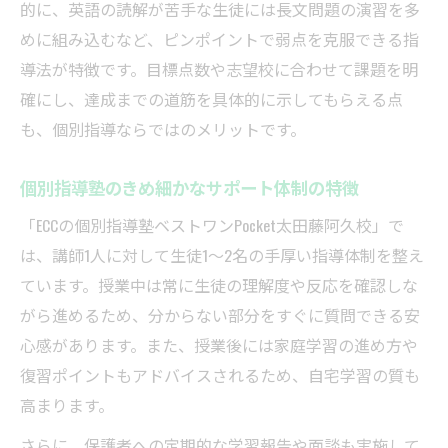
的に、英語の読解が苦手な生徒には長文問題の演習を多
学校ごとの出題傾向に対応した学習計画の
めに組み込むなど、ピンポイントで弱点を克服できる指
立て方
導法が特徴です。目標点数や志望校に合わせて課題を明
個別指導塾が提案するオリジナルテスト対
確にし、達成までの道筋を具体的に示してもらえる点
策法
も、個別指導ならではのメリットです。
自主学習と個別指導を組み合わせた効果的
学習
個別指導塾のきめ細かなサポート体制の特徴
太田市の個別指導塾で学ぶ計画的な勉強法
「ECCの個別指導塾ベストワンPocket太田藤阿久校」で
のコツ
は、講師1人に対して生徒1～2名の手厚い指導体制を整え
質問しやすい環境が成績アップにつながる理由
ています。授業中は常に生徒の理解度や反応を確認しな
個別指導塾の質問しやすさが成績向上の鍵
がら進めるため、分からない部分をすぐに質問できる安
気軽に相談できる個別指導で苦手を克服す
心感があります。また、授業後には家庭学習の進め方や
る
復習ポイントもアドバイスされるため、自宅学習の質も
高まります。
質問環境の充実が安心感とやる気を後押し
個別指導のマンツーマン対応が理解度を深
さらに、保護者への定期的な学習報告や面談も実施して