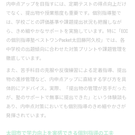
内申点アップを目指すには、定期テストの得点向上だけ
でなく、提出物や授業態度も重要です。個別指導塾で
は、学校ごとの評価基準や課題提出状況も把握しなが
ら、きめ細やかなサポートを実施しています。特に「ECC
の個別指導塾ベストワンPocket太田藤阿久校」では、各
中学校の出題傾向に合わせた対策プリントや課題管理を
徹底しています。
また、苦手科目の克服や反復練習による定着指導、提出
物の進捗管理など、内申点アップに直結する学び方を具
体的にアドバイス。実際、「提出物の管理が苦手だった
が、塾のサポートで無事に提出できた」という体験談も
あり、内申点対策においても個別指導のきめ細やかさが
発揮されています。
太田市で学力向上を実感できる個別指導の工夫