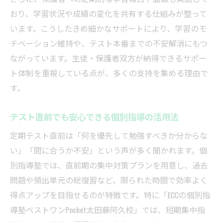
める
おり、学習状況や成績の変化を共有する仕組みが整って
います。こうしたきめ細かなサポートにより、学習のモ
疑問点をすぐ解決できる個別指導のメリッ
チベーション維持や、テスト本番までの不安解消にもつ
ト
ながっています。生徒・保護者双方が納得できるサポー
個別指導のメリットを活かす勉強習慣の作り方
ト体制を重視している点が、多くの支持を集める理由で
個別指導を活用した継続的な勉強習慣の定
す。
着法
自宅学習と個別指導を組み合わせる効果的
テスト直前でも安心できる個別指導の活用法
戦略
定期テスト直前は「何を優先して勉強すべきか分からな
個別指導塾のサポートで自主性を伸ばす方
い」「間に合うか不安」という声が多く聞かれます。個
法
別指導塾では、直前期の集中対策プランを用意し、過去
勉強が苦手な子も続けやすい個別指導の工
問題や頻出単元の総復習など、限られた時間で効率よく
夫
得点アップを目指せるのが特徴です。特に「ECCの個別指
個別指導塾で身につく計画的な勉強スタイ
導塾ベストワンPocket太田藤阿久校」では、短期集中指
ル