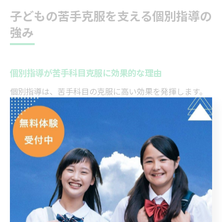
子どもの苦手克服を支える個別指導の
強み
個別指導が苦手科目克服に効果的な理由
個別指導は、苦手科目の克服に高い効果を発揮します。
なぜなら、生徒一人ひとりの理解度や課題に合わせて指
導内容を柔軟に調整できるからです。特に群馬県太田市
のような地域では、学校ごとに出題傾向が異なるため、
画一的な集団授業では対応しきれないことが多いです。
「ECCの個別指導塾ベストワンPocket太田藤阿久校」で
は、各中学校の過去問題や出題傾向を徹底的に分析し、
生徒一人ひとりに最適なカリキュラムを提供していま
す。例えば、英語の文法問題に苦手意識がある場合は、