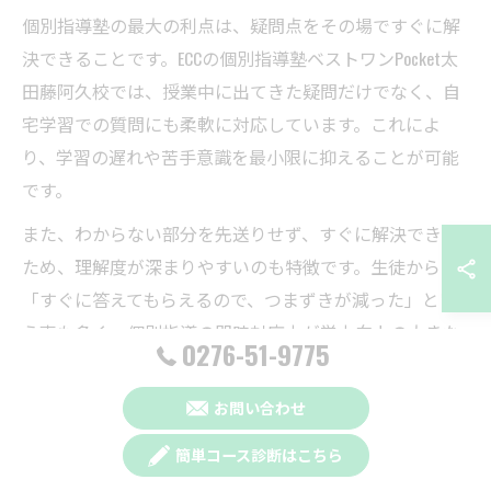
個別指導塾の最大の利点は、疑問点をその場ですぐに解
決できることです。ECCの個別指導塾ベストワンPocket太
田藤阿久校では、授業中に出てきた疑問だけでなく、自
宅学習での質問にも柔軟に対応しています。これによ
り、学習の遅れや苦手意識を最小限に抑えることが可能
です。
また、わからない部分を先送りせず、すぐに解決できる
ため、理解度が深まりやすいのも特徴です。生徒からは
「すぐに答えてもらえるので、つまずきが減った」とい
う声も多く、個別指導の即時対応力が学力向上の大きな
0276-51-9775
メリットとなっています。
お問い合わせ
簡単コース診断はこちら
個別指導のメリットを活かす勉強習慣