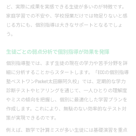
する
ど、実際に成果を実感できる生徒が多いのが特徴です。
子どもの苦手克服を支える個別指導の強み
家庭学習での不安や、学校授業だけでは物足りないと感
個別指導が苦手科目克服に効果的な理由
じる方にも、個別指導は大きなサポートとなるでしょ
う。
弱点をピンポイントで指導する個別指導塾
の特長
生徒ごとの弱点分析で個別指導が効果を発揮
個別指導で自信を持ってテストに臨める力
個別指導塾では、まず生徒の現在の学力や苦手分野を詳
を養う
細に分析することからスタートします。「ECCの個別指導
講師との相性が苦手克服に大きく影響する
塾ベストワンPocket太田藤阿久校」では、定期的な学力
理由
診断テストやヒアリングを通じて、一人ひとりの理解度
太田市で評判の個別指導塾に寄せられる体
やミスの傾向を把握し、個別に最適化した学習プランを
験談
作成します。これにより、無駄のない効率的なテスト対
最適な学習計画でテスト対策も万全に
策が実現できるのです。
個別指導で実現する最適なテスト対策スケ
例えば、数学で計算ミスが多い生徒には基礎演習を重点
ジュール