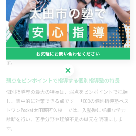
基礎から段階的に復習し、理解度に応じて問題演習を重
ねていきます。
このように、個別指導では苦手分野を放置せず、着実に
理解を深めることができるため、自信を持ってテストに
臨むことが可能です。自宅学習でつまずきやすいお子様
にも、的確なサポートが受けられる点が大きな魅力で
お気軽にお問い合わせください
す。
お気軽にお問い合わせください
弱点をピンポイントで指導する個別指導塾の特長
個別指導塾の最大の特長は、弱点をピンポイントで把握
し、集中的に対策できる点です。「ECCの個別指導塾ベス
トワンPocket太田藤阿久校」では、入塾時に詳細な学力
診断を行い、苦手分野や理解不足の単元を明確にしま
す。