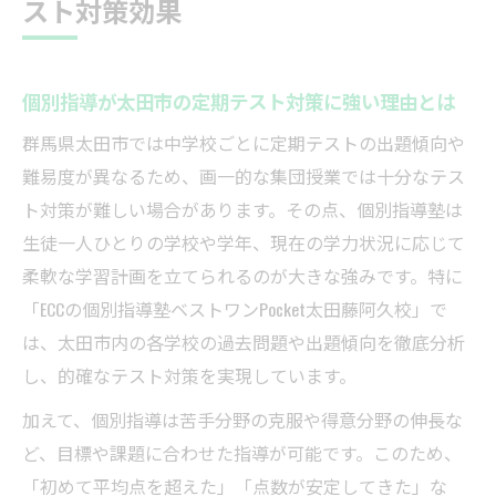
スト対策効果
テスト直前でも安心できる個別指導の活用
法
太田市の個別指導塾と集団塾の違いを徹底
個別指導が太田市の定期テスト対策に強い理由とは
比較
群馬県太田市では中学校ごとに定期テストの出題傾向や
個別指導が叶える学力向上の秘訣とは
難易度が異なるため、画一的な集団授業では十分なテス
個別指導で得られる学力向上の実践的メリ
ト対策が難しい場合があります。その点、個別指導塾は
ット
生徒一人ひとりの学校や学年、現在の学力状況に応じて
一人ひとりに合った学習計画が個別指導の
柔軟な学習計画を立てられるのが大きな強みです。特に
強み
「ECCの個別指導塾ベストワンPocket太田藤阿久校」で
個別指導で内申点アップを目指す学び方と
は、太田市内の各学校の過去問題や出題傾向を徹底分析
は
し、的確なテスト対策を実現しています。
太田市で学力向上を実感できる個別指導の
加えて、個別指導は苦手分野の克服や得意分野の伸長な
工夫
ど、目標や課題に合わせた指導が可能です。このため、
個別指導塾のカリキュラムが学力を底上げ
「初めて平均点を超えた」「点数が安定してきた」な