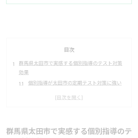
目次
群馬県太田市で実感する個別指導のテスト対策
効果
個別指導が太田市の定期テスト対策に強い
理由とは
生徒ごとの弱点分析で個別指導が効果を発
揮
個別指導塾のきめ細かなサポート体制の特
群馬県太田市で実感する個別指導のテ
徴