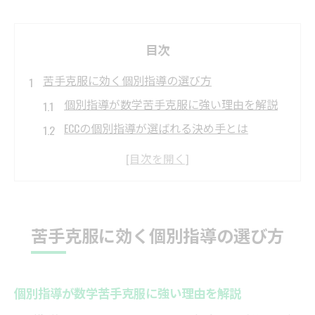
目次
苦手克服に効く個別指導の選び方
個別指導が数学苦手克服に強い理由を解説
ECCの個別指導が選ばれる決め手とは
子どもに合う個別指導塾の見極めポイント
個別指導で基礎から学び直す安心感
個別指導の比較で意識すべき実績と口コミ
群馬県太田市で受ける数学の個別指導体験
苦手克服に効く個別指導の選び方
個別指導で実感できる成績アップの体験談
ECCの個別指導塾で変わった学習習慣
個別指導が数学苦手克服に強い理由を解説
個別指導の体験授業が子どもに与える影響