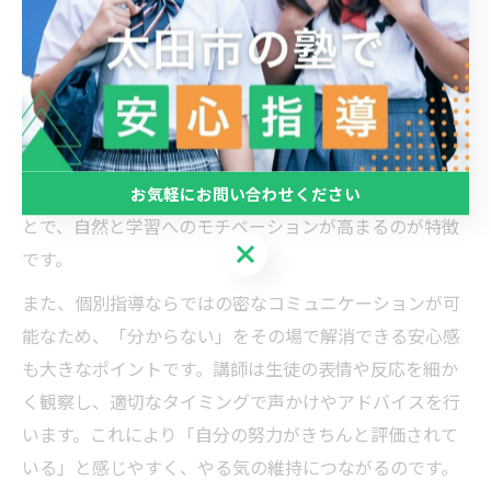
個別指導で子どものやる気を高める仕掛け
個別指導は、一人ひとりの学習状況や性格に合わせてや
る気を引き出す工夫が豊富です。特に「ECCの個別指導塾
ベストワンPocket太田藤阿久校」では、生徒ごとに適切
な目標設定を行い、達成感を得やすいステップを設計し
ています。短いスパンで小さな成功体験を積み重ねるこ
お気軽にお問い合わせください
とで、自然と学習へのモチベーションが高まるのが特徴
お気軽にお問い合わせください
です。
また、個別指導ならではの密なコミュニケーションが可
能なため、「分からない」をその場で解消できる安心感
も大きなポイントです。講師は生徒の表情や反応を細か
く観察し、適切なタイミングで声かけやアドバイスを行
います。これにより「自分の努力がきちんと評価されて
いる」と感じやすく、やる気の維持につながるのです。