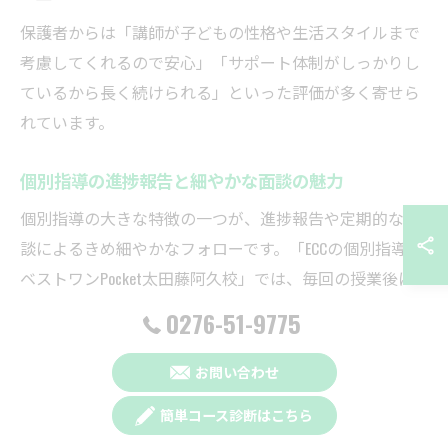
保護者からは「講師が子どもの性格や生活スタイルまで
考慮してくれるので安心」「サポート体制がしっかりし
ているから長く続けられる」といった評価が多く寄せら
れています。
個別指導の進捗報告と細やかな面談の魅力
個別指導の大きな特徴の一つが、進捗報告や定期的な面
談によるきめ細やかなフォローです。「ECCの個別指導塾
ベストワンPocket太田藤阿久校」では、毎回の授業後に
学習内容や理解度を記録し、保護者に定期的な報告を行
0276-51-9775
っています。これにより、家庭でも子どもの学習状況を
正確に把握でき、今後の学習方針を一緒に考えることが
お問い合わせ
可能です。
簡単コース診断はこちら
また、面談ではテスト結果や成績推移だけでなく、子ど