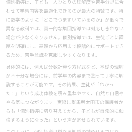
個別指導は、子ども一人ひとりの理解度や苦手分野に合
太田市の個別指導で得られるサポート体制
わせて学習内容を最適化できるのが最大の特徴です。特
個別指導で学ぶ数学の楽しさと自信
に数学のように「どこでつまずいているのか」が個々で
お子さまのやる気を引き出す学びの工夫
異なる教科では、画一的な集団指導では対応しきれない
個別指導で子どものやる気を高める仕掛け
場合が少なくありません。個別指導では、生徒ごとに課
褒める個別指導が成績向上に与える効果
題を明確にし、基礎から応用まで段階的にサポートでき
オーダーメイド個別指導で自主性を育てる
るため、苦手意識を克服しやすくなります。
個別指導の工夫で苦手意識を克服する方法
具体的には、例えば分数計算や方程式など、基礎の理解
やる気を引き出す個別指導の声かけ実例
が不十分な場合には、前学年の内容まで遡って丁寧に解
効果的な個別指導で成績アップを実現
説することが可能です。その結果、生徒が「わかっ
個別指導で数学成績が伸びる理由とは
た！」という成功体験を積み重ねやすく、自然と自信や
やる気につながります。実際に群馬県太田市の保護者か
個別指導の定期テスト対策が効果的な訳
らも「個別指導に切り替えてから、子どもが自発的に勉
個別指導で応用問題に強くなる学習法
強するようになった」という声が寄せられています。
一人ひとりに合う個別指導の成果事例
このように、個別指導は単なる知識の詰め込みではな