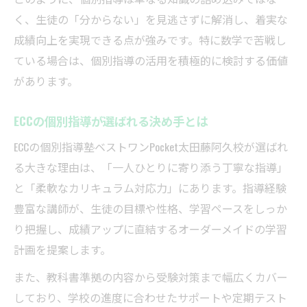
個別指導で成績アップを導くサポート内容
く、生徒の「分からない」を見逃さずに解消し、着実な
安心の個別指導が選ばれる理由とは
成績向上を実現できる点が強みです。特に数学で苦戦し
個別指導が保護者から信頼される訳
ている場合は、個別指導の活用を積極的に検討する価値
安心できる個別指導のサポート体制
があります。
個別指導の進捗報告と細やかな面談の魅力
個別指導で家庭学習もサポートできる方法
ECCの個別指導が選ばれる決め手とは
個別指導塾選びで重視したい安心感の正体
ECCの個別指導塾ベストワンPocket太田藤阿久校が選ばれ
ベストな個別指導の特徴を徹底解説
る大きな理由は、「一人ひとりに寄り添う丁寧な指導」
個別指導のオーダーメイドカリキュラムと
と「柔軟なカリキュラム対応力」にあります。指導経験
は
豊富な講師が、生徒の目標や性格、学習ペースをしっか
り把握し、成績アップに直結するオーダーメイドの学習
個別指導で身につく論理的思考力の育て方
計画を提案します。
個別指導塾が支持される理由と差別化ポイ
ント
また、教科書準拠の内容から受験対策まで幅広くカバー
しており、学校の進度に合わせたサポートや定期テスト
個別指導の自習室活用と時間管理術