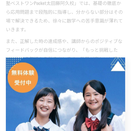
塾ベストワンPocket太田藤阿久校」では、基礎の徹底か
ら応用問題まで段階的に指導し、分からない部分はその
場で解決できるため、徐々に数学への苦手意識が薄れて
いきます。
また、正解した時の達成感や、講師からのポジティブな
フィードバックが自信につながり、「もっと挑戦した
い」という気持ちを引き出します。数学が楽しいと感じ
られるようになることで、自然と学習時間も増え、継続
的な成績向上へと繋がるのです。
お子さまのやる気を引き出す学びの工
夫