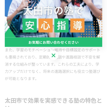
塾選びのコツは、「自分の弱点にしっかり向き合える
か」「きめ細かい進路相談が受けられるか」「部活や習
い事と両立できる時間割が組めるか」などをチェックす
ることです。実際、ベストワンPocket太田藤阿久校では、
希望に応じて授業時間や回数を調整できるため、忙しい
生徒にも対応しています。
お気軽にお問い合わせください
また、学習のモチベーション維持や目標設定のサポート
お気軽にお問い合わせください
も重視されており、定期的な面談や進路相談で不安を解
消する仕組みが整っています。これらの工夫により、学
力アップだけでなく、将来の進路選択にも役立つ塾選び
が可能となります。
太田市で効果を実感できる塾の特色と