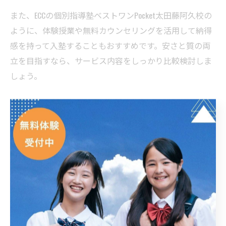
また、ECCの個別指導塾ベストワンPocket太田藤阿久校の
ように、体験授業や無料カウンセリングを活用して納得
感を持って入塾することもおすすめです。安さと質の両
立を目指すなら、サービス内容をしっかり比較検討しま
しょう。
中学生・高校生に合う塾選びのコツと工夫
中学生や高校生の塾選びでは、志望校対策や定期テス
ト、部活動との両立など、個々のニーズに合ったサポー
トが受けられるかが重要です。ECCの個別指導塾ベストワ
ンPocket太田藤阿久校では、中学生・高校生それぞれの
カリキュラムや進路指導に特化したプランを用意してお
り、学力や目標に応じた最適な学習環境を提供していま
す。