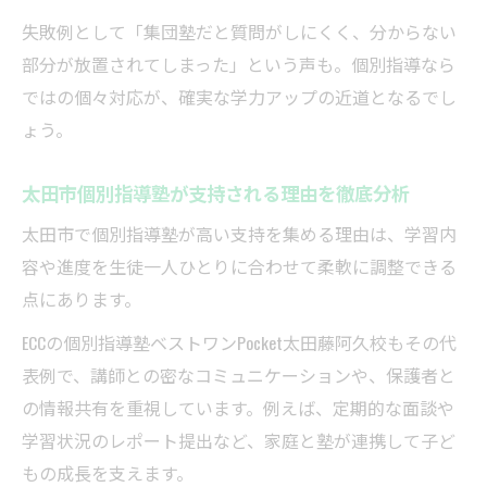
塾で伸ばせる自主学習力の育て方
失敗例として「集団塾だと質問がしにくく、分からない
教室ごとの塾比較でわかる学習環境の差
部分が放置されてしまった」という声も。個別指導なら
塾選びで重視したいサポート内容を解説
ではの個々対応が、確実な学力アップの近道となるでし
ょう。
太田市個別指導塾が支持される理由を徹底分析
太田市で個別指導塾が高い支持を集める理由は、学習内
容や進度を生徒一人ひとりに合わせて柔軟に調整できる
点にあります。
ECCの個別指導塾ベストワンPocket太田藤阿久校もその代
表例で、講師との密なコミュニケーションや、保護者と
の情報共有を重視しています。例えば、定期的な面談や
学習状況のレポート提出など、家庭と塾が連携して子ど
もの成長を支えます。