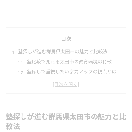
目次
塾探しが進む群馬県太田市の魅力と比較法
塾比較で見える太田市の教育環境の特徴
塾探しで重視したい学力アップの視点とは
太田市個別指導塾が支持される理由を徹底
分析
太田市 塾 中学生・高校生向け比較ポイント
太田市 塾 小学生にも選ばれる個別塾の魅力
塾探しが進む群馬県太田市の魅力と比
学力アップに効く個別指導塾の選び方解説
較法
個別指導塾選びで押さえるべき塾比較ポイ