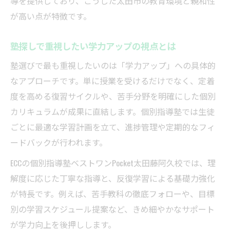
導を提供しており、こうした太田市の教育環境と親和性
個別指導塾が実現する一人ひとりへの対応
が高い点が特徴です。
塾の雰囲気と学力アップの関係性を解説
小学生にも優しい個別対応の魅力
塾探しで重視したい学力アップの視点とは
塾比較で重要な進路サポートと実績の見方
塾選びで最も重視したいのは「学力アップ」への具体的
塾選びを成功させるための比較ポイント集
なアプローチです。単に授業を受けるだけでなく、定着
度を高める復習サイクルや、苦手分野を明確にした個別
塾比較で押さえたい料金とサポートの違い
カリキュラムが成果に直結します。個別指導塾では生徒
安い個別指導塾の選び方指南
ごとに最適な学習計画を立て、進捗管理や定期的なフィ
口コミから読み解く塾選びの落とし穴
ードバックが行われます。
塾比較で迷った時のチェックリスト紹介
ECCの個別指導塾ベストワンPocket太田藤阿久校では、理
個別指導塾のカリキュラム柔軟性とは
解度に応じた丁寧な指導と、反復学習による基礎力強化
太田市の塾事情から見る学習サポートの違い
が特長です。例えば、苦手教科の徹底フォローや、目標
塾比較で明確になる学習サポートの充実度
別の学習スケジュール提案など、きめ細やかなサポート
太田市 個別指導塾のサポート体制比較
が学力向上を後押しします。