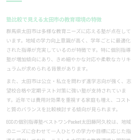
ント
太田市 個別指導塾のサポート体制の違い
塾比較で見える太田市の教育環境の特徴
塾比較の際に注目すべき教師の質と指導法
群馬県太田市は多様な教育ニーズに応える塾が点在して
太田市 塾 安い個別指導塾の見極め方
います。地域の学力向上意識が高く、学年ごとに最適化
された指導が充実しているのが特徴です。特に個別指導
中学生・高校生に合う塾選びのコツと工夫
塾が増加傾向にあり、きめ細やかな対応や柔軟なカリキ
太田市で効果を実感できる塾の特色とは
ュラムが求められる背景があります。
塾比較で浮かび上がる太田市の強みを解説
また、太田市は公立・私立を問わず進学志向が強く、志
個別指導塾ならではのサポート内容とは
望校合格や定期テスト対策に強い塾が支持されていま
塾の口コミ評価から見る学力アップ実例
す。近年では費用対効果を重視する家庭も増え、コスト
中学生に人気の理由と特色
と質のバランスを比較検討する傾向が見られます。
塾比較で知る講師と生徒の距離の近さ
ECCの個別指導塾ベストワンPocket太田藤阿久校は、地域
個別指導塾で広がる子どもの可能性を考察
のニーズに合わせて一人ひとりの学力や目標に応じた指
塾比較で見つかる可能性を伸ばす指導法