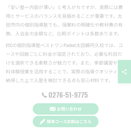
「安い塾＝内容が薄い」と考えがちですが、実際には費
用とサービスのバランスを見極めることが重要です。太
田市内の個別指導塾でも、授業料の明確化や教材費の有
無、入会金の金額など、比較ポイントは多数あります。
ECCの個別指導塾ベストワンPocket太田藤阿久校では、コ
ースや回数ごとに料金が設定されており、必要な科目だ
けを選択できる柔軟さが魅力です。また、季節講習や無
料体験授業を活用することで、実際の指導クオリティを
納得した上で入塾を検討できる点も安心材料です。
選び方のポイントとしては、1.料金明細の透明性、2.追加
0276-51-9775
費用の有無、3.体験授業の内容、4.サポート体制の充実度
お問い合わせ
をチェックしましょう。これらを比較検討することで、
安さだけでなく総合的な満足度の高い塾選びが実現しま
簡単コース診断はこちら
す。