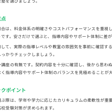
な塾を選びましょう。
入試対応力が高い個別指導塾の見分け方
個別指導塾で安心できる学習サポート体制
意点
太田市の中学生向け個別指導塾選定ポイント
場合は、料金体系の明確さやコストパフォーマンスを重視
保護者が重視すべき個別指導塾のチェック項目
トです。安さだけで選ぶと、指導内容やサポート体制に差
無料体験や学習相談で個別指導塾を比較する
用して、実際の指導レベルや教室の雰囲気を事前に確認す
学力アップを実現する個別指導塾とは何か
しっかりチェックしましょう。
個別指導塾が学力向上に強い理由を解説
ン講座の有無です。契約内容を十分に確認し、後から思わ
太田市の個別指導塾で身につく学習習慣
お気軽にお問い合わせください
お気軽にお問い合わせください
なく指導内容やサポート体制のバランスを見極めることが
一人ひとり対応の個別指導塾が成果を出す秘訣
個別指導塾の講師力と指導法の違いを知る
ックポイント
中学生・高校生対応の個別指導塾の実力
選ぶ際は、学年や学力に応じたカリキュラムの柔軟性が重
高校受験対策が求められます。