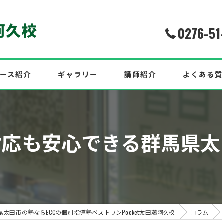
0276-51
ース紹介
ギャラリー
講師紹介
よくある
介！2026年度最新合格実績
対応も安心できる群馬県太
中！
効果的な英語対策も紹介！
県太田市の塾ならECCの個別指導塾ベストワンPocket太田藤阿久校
コラム