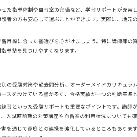
太田市の個別指導塾なら志望校合格が近づく理由
わせた指導体制や自習室の完備など、学習サポートが充実
個別指導塾で叶う太田市の志望校対策例
保護者の方も安心して選ぶことができます。実際に、地元
合格まで手厚いサポートが受けられる個別指導塾
個別指導塾が志望校合格を支援する理由
学習目標に合った塾選びを心がけましょう。特に講師陣の
太田市の個別指導塾で実現する内申点アップ
別指導塾を見つけやすくなります。
入試対応型個別指導塾の学習プラン活用法
お子さまの成績を伸ばす個別指導塾活用法
個別指導塾で成績アップを実現する方法
校別の受験対策や過去問分析、オーダーメイドカリキュラ
自習室活用で学習習慣が定着する理由
コースを設けている塾が多く、合格実績が一つの判断基準
一人ひとりに合わせた個別指導塾のメリット
接練習といった受験サポートも重要なポイントです。講師
定期テスト強化に個別指導塾をどう使うか
に、入試直前期の対策講座や自習室の利用状況についても
個別指導塾の学習プランと家庭学習の連携術
告書を通じて家庭との連携を強化しているところもありま
安心して入試対策できる個別指導塾の選び方