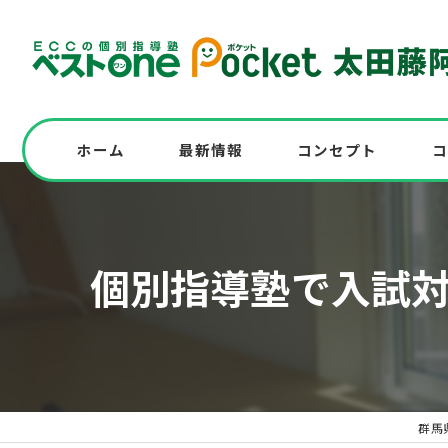
ホーム
最新情報
コンセプト
コ
志望校に全員合格！高校入試対策の実例も紹
個別指導塾で入試
高校入試を受験する中学生必見！模試実施
中学の英語問題にチャレンジ！解答解説と
群馬