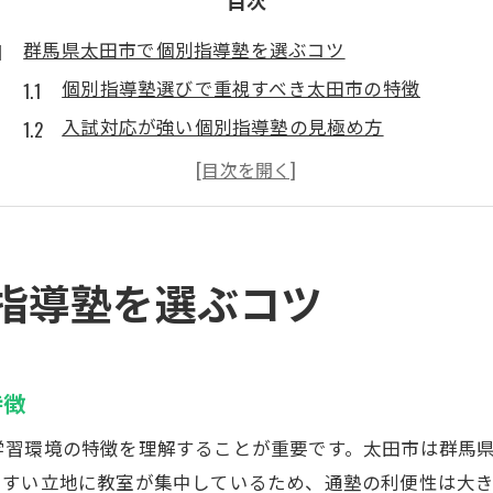
目次
群馬県太田市で個別指導塾を選ぶコツ
個別指導塾選びで重視すべき太田市の特徴
入試対応が強い個別指導塾の見極め方
太田市で安い個別指導塾の選び方と注意点
小学生・中学生向け個別指導塾のチェックポイン
個別指導塾の口コミや評判を活かした選択術
入試対応型個別指導塾の魅力を徹底解説
指導塾を選ぶコツ
個別指導塾ならではの入試対策強化の実力
志望校合格を目指す個別指導塾の指導法
太田市の個別指導塾で叶うオーダーメイド学習
特徴
個別指導塾が持つ定期テスト対策の強みとは
学習環境の特徴を理解することが重要です。太田市は群馬
入試対応型個別指導塾の合格実績に注目
やすい立地に教室が集中しているため、通塾の利便性は大