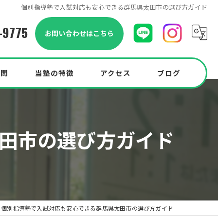
個別指導塾で入試対応も安心できる群馬県太田市の選び方ガイド
-9775
お問い合わせはこちら
質問
当塾の特徴
アクセス
ブログ
小学生
田市の選び方ガイド
中学生
中高一貫校
高校生
Pocketプラン
個別指導塾で入試対応も安心できる群馬県太田市の選び方ガイド