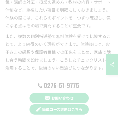
気・講師の対応・授業の進め方・教材の内容・サポート
体制など、重視したい項目を明確にしておきましょう。
体験の際には、これらのポイントを一つずつ確認し、気
になる点はその場で質問することが重要です。
また、複数の個別指導塾で無料体験を受けて比較するこ
とで、より納得のいく選択ができます。体験後には、お
子さまの感想や保護者目線での印象をまとめ、家族で話
し合う時間を設けましょう。こうしたチェックリストを
活用することで、後悔のない塾選びにつながります。
個別指導塾で学びの成果を体験から判断する
0276-51-9775
無料体験を通じて、個別指導塾での学びがどのような成
お問い合わせ
果につながるかを具体的にイメージできます。例えば、
体験授業後に「分かりやすかった」「苦手な数学が少し
簡単コース診断はこちら
理解できた」など、お子さま自身の変化や手応えを確認