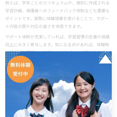
例えば、学年ごとのカリキュラムや、個別に作成される
学習計画、保護者へのフィードバック体制なども重要な
ポイントです。実際に体験授業を受けることで、サポー
ト内容の質や対応の速さを体感できます。
サポート体制が充実していれば、学習習慣の定着や成績
向上に大きく寄与します。気になる点があれば、体験時
に積極的に質問し、納得のいくサポートが受けられるか
どうかを確認しましょう。
成績アップを目指すなら個別指導塾体
験から
個別指導塾体験で成績アップのヒントを探す