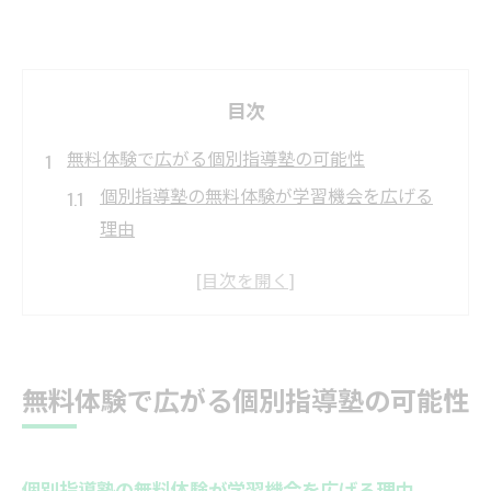
目次
無料体験で広がる個別指導塾の可能性
個別指導塾の無料体験が学習機会を広げる
理由
無料体験で個別指導塾の授業を体感しよう
個別指導塾の一人ひとりに合う指導法を知
る
無料体験が個別指導塾選びの第一歩になる
無料体験で広がる個別指導塾の可能性
個別指導塾無料体験を活用した教室比較の
コツ
お子さまに合う学習環境を無料体験で発見
個別指導塾の無料体験が学習機会を広げる理由