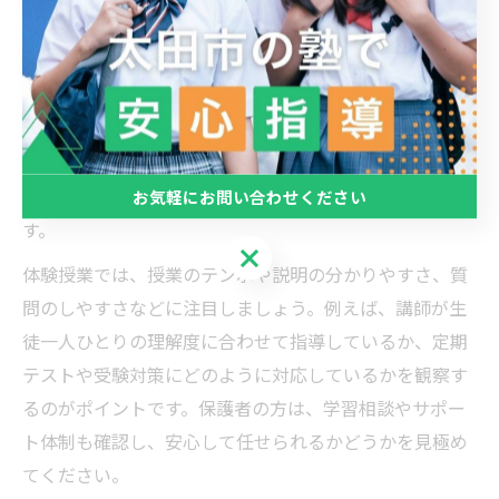
個別指導塾の無料体験は、成績アップを目指すお子さま
や保護者にとって、実際の授業内容や指導方法を具体的
に確認できる貴重な機会です。群馬県太田市内には多様
な教室があり、塾によって学習スタイルやサポート体制
が異なります。無料体験を通じて、勉強の進め方や先生
との相性、教室の雰囲気などを比較することが大切で
お気軽にお問い合わせください
す。
お気軽にお問い合わせください
体験授業では、授業のテンポや説明の分かりやすさ、質
問のしやすさなどに注目しましょう。例えば、講師が生
徒一人ひとりの理解度に合わせて指導しているか、定期
テストや受験対策にどのように対応しているかを観察す
るのがポイントです。保護者の方は、学習相談やサポー
ト体制も確認し、安心して任せられるかどうかを見極め
てください。