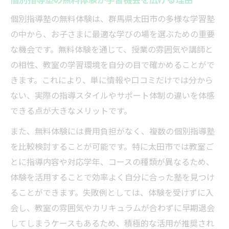
個別指導塾の無料体験で学習環境に注目す
個別指導塾の無料体験は、群馬県太田市の多様な学習塾
る
の中から、お子さまに最適な学びの場を選ぶための重要
無料体験でお子さまに合う個別指導塾を見
な機会です。無料体験を通じて、授業の雰囲気や講師と
極める
の相性、教室の学習環境を自分の目で確かめることがで
個別指導塾の雰囲気や教室設備を体験から
きます。これにより、単に情報や口コミだけでは分から
知る
ない、実際の指導スタイルやサポート体制の違いを体感
できる点が大きなメリットです。
無料体験で先生との相性をしっかり確認
個別指導塾の学習サポートを無料体験でチ
また、無料体験には費用負担がなく、複数の個別指導塾
ェック
を比較検討することが可能です。特に太田市では教室ご
成績アップを目指すなら個別指導塾体験から
とに指導内容や対応学年、コースの種類が異なるため、
体験を活用することで効率よく自分に合った塾を見つけ
個別指導塾体験で成績アップのヒントを探
ることができます。失敗例としては、体験を受けずに入
す
会し、教室の雰囲気やカリキュラムが合わずに早期退会
無料体験で学習目標に合う個別指導塾を選
してしまうケースもあるため、積極的な活用が推奨され
ぶ