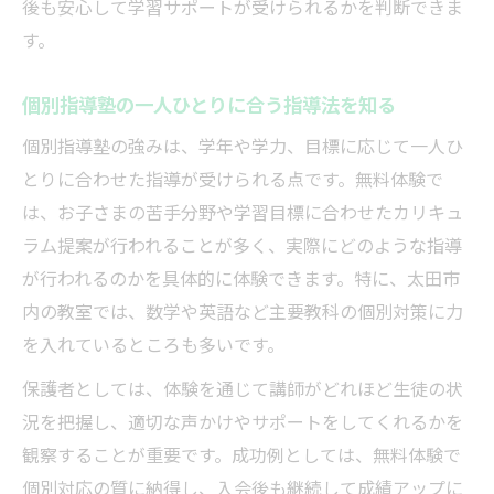
後も安心して学習サポートが受けられるかを判断できま
かめる
す。
無料体験で分かる個別指導塾の学習サポー
ト力
個別指導塾の一人ひとりに合う指導法を知る
学びの質を体験で確かめるポイント
個別指導塾の強みは、学年や学力、目標に応じて一人ひ
個別指導塾の学びの質を体験で実感しよう
とりに合わせた指導が受けられる点です。無料体験で
は、お子さまの苦手分野や学習目標に合わせたカリキュ
無料体験で指導内容やカリキュラムを確認
ラム提案が行われることが多く、実際にどのような指導
個別指導塾体験で分かる生徒への対応の違
が行われるのかを具体的に体験できます。特に、太田市
い
内の教室では、数学や英語など主要教科の個別対策に力
無料体験時のチェックリストで納得の塾選
を入れているところも多いです。
び
保護者としては、体験を通じて講師がどれほど生徒の状
個別指導塾で学びの成果を体験から判断す
況を把握し、適切な声かけやサポートをしてくれるかを
る
観察することが重要です。成功例としては、無料体験で
無料体験を通じた個別対応の違いとは
個別対応の質に納得し、入会後も継続して成績アップに