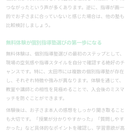
個別指導塾の無料体験で個別対応を比較す
つながったという声が多くあります。逆に、指導が画一
る
的でお子さまに合っていないと感じた場合は、他の塾も
無料体験で実感する一人ひとりへの指導法
比較検討しましょう。
個別指導塾体験でお子さまの課題を把握し
よう
無料体験が個別指導塾選びの第一歩になる
無料体験で分かる学習サポート体制の違い
無料体験は、個別指導塾選びの最初のステップとして、
個別指導塾の対応力を体験から客観的に評
現場の空気感や指導スタイルを自分で確認する絶好のチ
価
ャンスです。特に、太田市には複数の個別指導塾が存在
し、それぞれ特徴や強みが異なります。体験を通じて、
教室や講師との相性を見極めることで、入会後のミスマ
ッチを防ぐことができます。
体験後は、お子さま本人の感想をしっかり聞き取ること
も大切です。「授業が分かりやすかった」「質問しやす
かった」など具体的なポイントを確認し、学習意欲が高