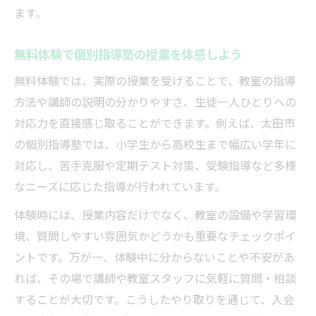
ます。
個別指導塾体験で効果的な学習方法を確認
する
無料体験で個別指導塾の授業を体感しよう
個別指導塾の無料体験から苦手克服を目指
無料体験では、実際の授業を受けることで、教室の指導
す
方法や講師の説明の分かりやすさ、生徒一人ひとりへの
成績向上に役立つ個別指導塾の活用ポイン
対応力を直接感じ取ることができます。例えば、太田市
ト
の個別指導塾では、小学生から高校生まで幅広い学年に
指導法や雰囲気を見極める無料体験活用術
対応し、苦手克服や定期テスト対策、受験指導など多様
個別指導塾の指導法を無料体験で比べる方
なニーズに応じた指導が行われています。
法
体験時には、授業内容だけでなく、教室の設備や学習環
無料体験で講師の指導力や雰囲気を実感す
境、質問しやすい雰囲気かどうかも重要なチェックポイ
る
ントです。万が一、体験中に分からないことや不安があ
個別指導塾の教室環境を無料体験で徹底チ
れば、その場で講師や教室スタッフに気軽に質問・相談
ェック
することが大切です。こうしたやり取りを通じて、入会
講師とのコミュニケーション力を体験で確