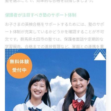
塾を選ぶことで、効率的な合格を目指しましょう。
保護者が注目すべき塾のサポート体制
お子さまの英検合格をサポートするためには、塾のサポ
ート体制が充実しているかどうかを確認することが不可
欠です。群馬県太田市の塾では、保護者面談や定期的な
学習報告、合格までの進捗管理など、家庭との連携を重
視したサービスが増えています。
特に注目したいのは、1. きめ細かい学習進捗のフィード
バック、2. 自習室や補習の利用体制、3. 急な欠席時の振
替授業やオンラインフォローの有無です。これらが整っ
ている塾は、日々の学習リズムを維持しやすく、保護者
も安心して通わせることができます。
実際に「塾からの定期的な報告で子どもの成長が分かり
やすい」「自習スペースが利用できるので家庭学習の習