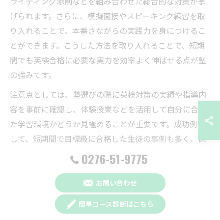
ライティング添削などを組み合わせた総合的な対策が挙
げられます。さらに、模擬面接やスピーキング練習を取
り入れることで、本番さながらの実践力を身につけるこ
とができます。こうした方法を取り入れることで、短期
間でも英検合格に必要な実力を効率よく伸ばせる点が塾
の強みです。
注意点としては、塾選びの際に英検対策の実績や指導内
容を事前に確認し、体験授業などを活用して自分に合っ
た学習環境かどうか見極めることが重要です。成功例と
して、短期間で目標級に合格した生徒の事例も多く、保
護者からは「個別対応で苦手を克服できた」「講師のサ
0276-51-9775
ポートが心強かった」といった声が寄せられています。
お問い合わせ
英検合格を後押しする塾の学習サイクル
簡単コース診断はこちら
英検合格を目指すには、計画的な学習サイクルの構築が