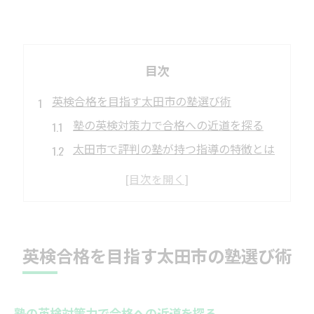
目次
英検合格を目指す太田市の塾選び術
塾の英検対策力で合格への近道を探る
太田市で評判の塾が持つ指導の特徴とは
英検対策に強い塾を選ぶ比較ポイント
塾選びで重視したい学習環境の工夫
英検合格を目指す親子への塾活用術
お子さまに最適な英検対策塾の見極め方
英検合格を目指す太田市の塾選び術
塾ごとの英検対策カリキュラムを比較
子どもに合う塾の指導スタイルを知る
塾の英検対策力で合格への近道を探る