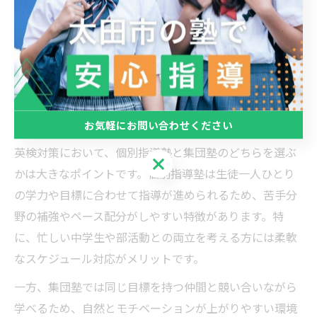
慣がついた」といった声もあり、サポート体制の充実度
は合格率向上にもつながります。見学や体験時に、どの
ようなサポートが受けられるかをしっかり確認しましょ
う。
個別指導塾と集団塾の違いと選び方
お気軽にお問い合わせください
英検対策において、個別指導塾と集団塾のどちらを選ぶ
お気軽にお問い合わせください
かは大きなポイントです。個別指導塾は生徒一人ひとり
の学力や目標に合わせて指導が進められるため、苦手分
野の補強やペース配分がしやすい特徴があります。特
に、忙しい中学生や部活動との両立を考える方には柔軟
なスケジュール対応がメリットです。
一方、集団塾では同じ目標を持つ仲間と競い合いながら
学べるため、自然とモチベーションが上がりやすい環境