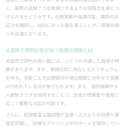
く、実際の試験で力を発揮できるような実践力を身につ
塾選びで失敗しないための比較の視点
けられるかどうかです。合格実績や指導内容、講師の対
英検対策なら効率重視の塾環境が重要
応力を確認し、自分に合った塾を選ぶことが、英検合格
塾で実践できる効率的な英検対策方法
への近道となります。
英検合格を後押しする塾の学習サイクル
忙しい親子に合う塾の時間活用術とは
太田市で評判の塾が持つ指導の特徴とは
効率重視で選ぶ塾の学習サポート体制
太田市で評判の高い塾には、いくつか共通した指導の特
英検対策の成果が出る塾の取り組み例
徴があります。まず、英検対策に特化したカリキュラム
定期テストと英検を両立させる塾活用術
を持ち、各級ごとの出題傾向や頻出問題に合わせた授業
塾で両立できる定期テストと英検対策法
が行われている点が挙げられます。また、個別指導や少
人数制クラスを採用することで、生徒の理解度や進度に
塾のカリキュラムで成績と英検力向上へ
応じて柔軟な対応が可能です。
定期テスト対策塾の活かし方を解説
さらに、経験豊富な講師陣が生徒一人ひとりの目標や課
英検と学校授業を両立させる塾の工夫
題を把握し、的確なアドバイスやサポートを提供してい
塾選びで意識したい両立サポート体制