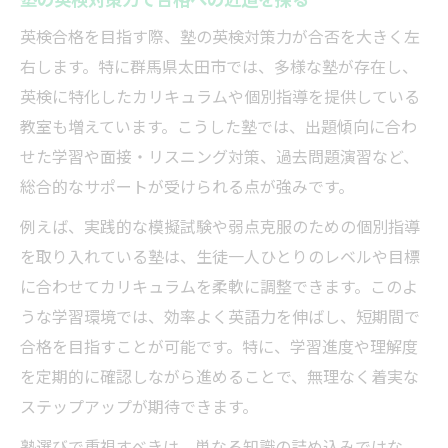
英検の弱点克服に適した塾選びの条件
英検合格を目指す際、塾の英検対策力が合否を大きく左
保護者が注目すべき塾のサポート体制
右します。特に群馬県太田市では、多様な塾が存在し、
個別指導塾と集団塾の違いと選び方
英検に特化したカリキュラムや個別指導を提供している
安心できる個別指導で英検力を伸ばす方法
教室も増えています。こうした塾では、出題傾向に合わ
塾の個別指導が英検合格に与える効果
せた学習や面接・リスニング対策、過去問題演習など、
マンツーマン指導塾のメリットを解説
総合的なサポートが受けられる点が強みです。
講師の指導力が英検対策に直結する理由
例えば、実践的な模擬試験や弱点克服のための個別指導
英検対策塾で個別弱点を克服する流れ
を取り入れている塾は、生徒一人ひとりのレベルや目標
安心できる塾選びのための見極め方
に合わせてカリキュラムを柔軟に調整できます。このよ
太田市で英語力が伸びる塾の特長を徹底解説
うな学習環境では、効率よく英語力を伸ばし、短期間で
塾の英語指導法が英検合格に役立つ理由
合格を目指すことが可能です。特に、学習進度や理解度
を定期的に確認しながら進めることで、無理なく着実な
英語力を伸ばす塾の学習環境のポイント
ステップアップが期待できます。
英検対策に有効な塾の教材やサポート
太田市の塾で重視したい指導実績とは
塾選びで重視すべきは、単なる知識の詰め込みではな