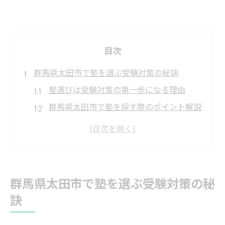
目次
群馬県太田市で塾を選ぶ受験対策の秘訣
塾選びは受験対策の第一歩になる理由
群馬県太田市で塾を探す際のポイント解説
塾の個別指導と集団授業の違いを整理
受験対策に強い塾の見極め方とは
塾選びで失敗しないための事前準備法
志望校合格へ向けた塾活用術を徹底解説
群馬県太田市で塾を選ぶ受験対策の秘
塾を使った志望校合格戦略の立て方
訣
塾の授業や教材を最大限活かすコツ