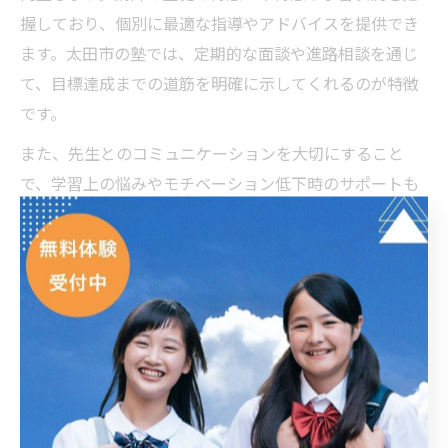
握しており、個別に最適な指導やアドバイスを提供でき
ます。太田市の塾では、定期的な面談や進路相談を通じ
て、目標達成までの道筋を明確に示してくれるのが特徴
です。
また、先生とのコミュニケーションを大切にすること
で、学習上の悩みやモチベーション低下時のサポートも
受けやすくなります。保護者との三者面談や学習報告書
の共有など、チームとして合格を目指す体制が整ってい
ます。
注意点として、自分から積極的に質問や相談をすること
で、より的確な指導を受けられます。先生との信頼関係
を築くことが、合格率アップにつながる大きなポイント
です。