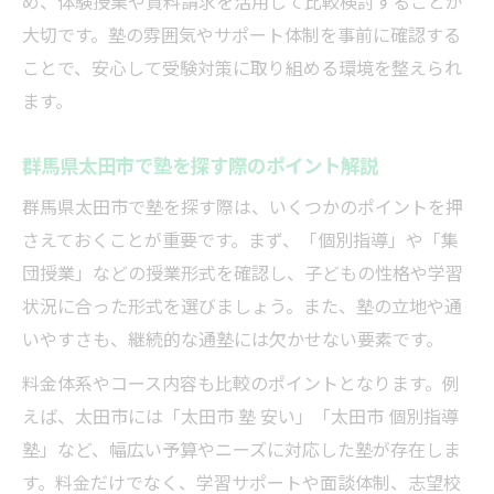
め、体験授業や資料請求を活用して比較検討することが
塾の学習環境が成績に与える影響
大切です。塾の雰囲気やサポート体制を事前に確認する
ことで、安心して受験対策に取り組める環境を整えられ
小学生から高校生まで役立つ塾情報まとめ
ます。
小学生向け塾の受験対策サポート内容
中学生に最適な塾の選び方と対策法
群馬県太田市で塾を探す際のポイント解説
高校生におすすめの塾活用ポイント
群馬県太田市で塾を探す際は、いくつかのポイントを押
塾で長期的な学習計画を立てる方法
さえておくことが重要です。まず、「個別指導」や「集
各学年別に異なる塾の特徴を比較解説
団授業」などの授業形式を確認し、子どもの性格や学習
料金やサポート体制で比較する塾の賢い選択
状況に合った形式を選びましょう。また、塾の立地や通
塾の料金体系を比較する際のポイント
いやすさも、継続的な通塾には欠かせない要素です。
費用対効果を重視した塾選びのコツ
料金体系やコース内容も比較のポイントとなります。例
塾のサポート体制が充実している理由
えば、太田市には「太田市 塾 安い」「太田市 個別指導
塾の月謝と学習内容のバランスを検討
塾」など、幅広い予算やニーズに対応した塾が存在しま
す。料金だけでなく、学習サポートや面談体制、志望校
安い塾でも受験対策が充実する理由