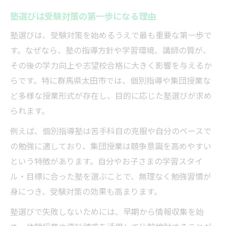
合格実績のある塾に共通する特徴とは
塾選びは受験対策の第一歩になる理由
模試や定期テスト対策を塾で徹底する方法
塾選びは、受験対策を始めるうえで最も重要な第一歩で
塾の先生との連携が合格率を上げる理由
す。なぜなら、塾の指導方針や学習環境、講師の質が、
個別指導塾を求めるならどこに注目すべきか
その後の学力向上や志望校合格に大きく影響を与えるか
個別指導塾のメリットを徹底比較
らです。特に群馬県太田市では、個別指導や集団授業な
塾の指導スタイルが合うか見極める方法
ど多様な授業形式が存在し、目的に応じた塾選びが求め
個別対応が強みの塾を選ぶポイント
られます。
塾の講師との相性が学力向上のカギ
例えば、個別指導塾は苦手科目の克服や自分のペースで
個別指導塾の料金体系を賢くチェック
の勉強に適しており、集団授業は競争意識を高めやすい
効果的な受験対策に必要な塾の選び方
という特徴があります。自分やお子さまの学習スタイ
塾選びで注目すべき受験対策ポイント
ル・目標に合った塾を選ぶことで、無理なく勉強習慣が
塾のカリキュラムが合格に導く理由
身につき、受験対策の効果も高まります。
塾のサポート体制を徹底的に比較する
塾選びで失敗しないためには、早期から情報収集を始
受験対策に強い塾の見分け方解説