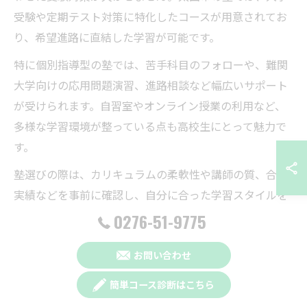
受験や定期テスト対策に特化したコースが用意されてお
り、希望進路に直結した学習が可能です。
特に個別指導型の塾では、苦手科目のフォローや、難関
大学向けの応用問題演習、進路相談など幅広いサポート
が受けられます。自習室やオンライン授業の利用など、
多様な学習環境が整っている点も高校生にとって魅力で
す。
塾選びの際は、カリキュラムの柔軟性や講師の質、合格
実績などを事前に確認し、自分に合った学習スタイルを
見極めることが重要です。忙しい高校生活でも効率よく
0276-51-9775
学力を伸ばすための工夫が求められます。
お問い合わせ
塾で長期的な学習計画を立てる方法
簡単コース診断はこちら
受験対策を成功させるためには、塾を活用して長期的な