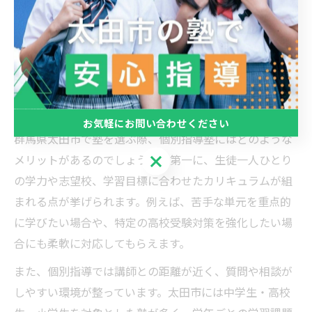
個別指導塾を求めるならどこに注目す
べきか
個別指導塾のメリットを徹底比較
お気軽にお問い合わせください
群馬県太田市で塾を選ぶ際、個別指導塾にはどのような
お気軽にお問い合わせください
メリットがあるのでしょうか。第一に、生徒一人ひとり
の学力や志望校、学習目標に合わせたカリキュラムが組
まれる点が挙げられます。例えば、苦手な単元を重点的
に学びたい場合や、特定の高校受験対策を強化したい場
合にも柔軟に対応してもらえます。
また、個別指導では講師との距離が近く、質問や相談が
しやすい環境が整っています。太田市には中学生・高校