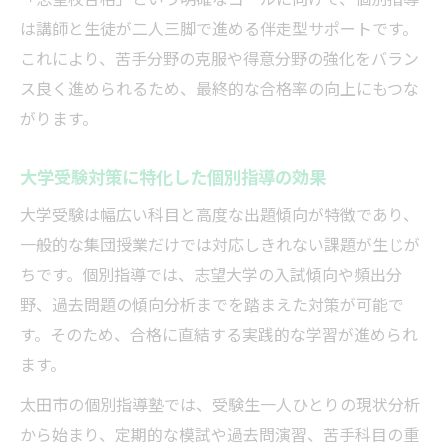
オンライン個別指導の活用ポイント
は講師と生徒が二人三脚で進める伴走型サポートです。
学習計画で差がつく個別指導の真価
これにより、苦手分野の克服や得意分野の強化をバラン
個別指導による学習計画の立て方と実例紹
ス良く進められるため、最終的な合格率の向上にもつな
介
がります。
志望校に合わせた個別指導の学習戦略策定
個別指導塾で効果的に進捗を管理する方法
大学受験対策に特化した個別指導の効果
学習計画見直しで合格率を高める個別指導
大学受験は幅広い科目と高度な出題傾向が特徴であり、
個別指導の面談が学習計画に与える影響
一般的な集団授業だけでは対応しきれない課題が生じが
ちです。個別指導では、志望大学の入試傾向や頻出分
部活や習い事と両立できる勉強術とは
野、過去問題の傾向分析までを踏まえた対策が可能で
個別指導で部活と学習の両立を実現する方
す。そのため、合格に直結する実践的な学習が進められ
法
ます。
忙しい毎日でも続けられる個別指導の工夫
太田市の個別指導塾では、受験生一人ひとりの現状分析
個別指導塾の柔軟な時間割が両立をサポー
から始まり、定期的な模試や過去問演習、苦手科目の重
ト