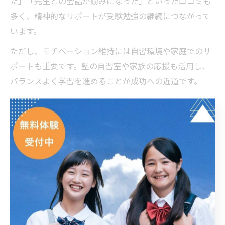
た」「先生との会話が励みになった」といった口コミも
多く、精神的なサポートが受験勉強の継続につながって
います。
ただし、モチベーション維持には自習環境や家庭でのサ
ポートも重要です。塾の自習室や家族の応援も活用し、
バランスよく学習を進めることが成功への近道です。
個別指導講師のサポートが生む自信の変化
個別指導塾の講師は、学力向上だけでなく生徒の自信形
成にも大きく貢献します。太田市の個別指導では、経験
豊富な講師が一人ひとりの性格や目標に合わせてサポー
トを行い、苦手克服や成績アップをしっかりと後押しし
ます。生徒の「分かった！」という瞬間を大切にし、成
功体験を積み重ねる指導が特徴です。
例えば、定期テストや模試で成果が出た際には具体的な