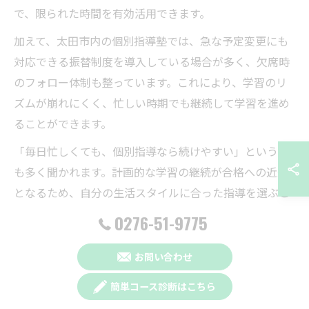
で、限られた時間を有効活用できます。
加えて、太田市内の個別指導塾では、急な予定変更にも
対応できる振替制度を導入している場合が多く、欠席時
のフォロー体制も整っています。これにより、学習のリ
ズムが崩れにくく、忙しい時期でも継続して学習を進め
ることができます。
「毎日忙しくても、個別指導なら続けやすい」という声
も多く聞かれます。計画的な学習の継続が合格への近道
となるため、自分の生活スタイルに合った指導を選ぶこ
とが重要です。
0276-51-9775
個別指導塾の柔軟な時間割が両立をサポート
お問い合わせ
個別指導塾の大きな魅力は、時間割の柔軟さにありま
簡単コース診断はこちら
す。群馬県太田市の個別指導塾では、平日夜間や土日な