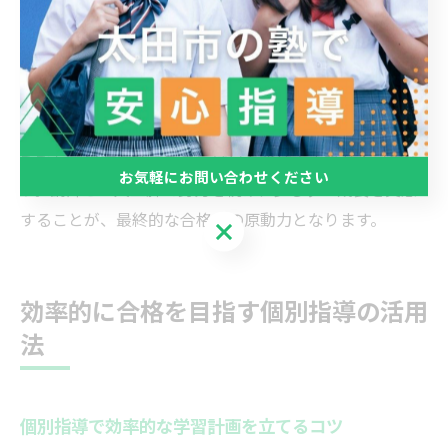
フィードバックを行い、次の目標設定へとつなげます。
「先生から褒められて自信がついた」「苦手だった科目
が好きになった」などの声も多く、受験本番への精神的
な強さにもつながります。
ただし、自信を持つためには日々の積み重ねが不可欠で
お気軽にお問い合わせください
す。講師と二人三脚で努力を続け、少しずつ成長を実感
することが、最終的な合格への原動力となります。
お気軽にお問い合わせください
効率的に合格を目指す個別指導の活用
法
個別指導で効率的な学習計画を立てるコツ