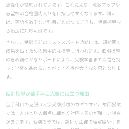
点強化が徹底されています。これにより、点数アップや
効率的なスケジュール管理で大学受験に備
志望校の合格圏内入りを目指しやすくなります。例え
える
ば、英語や数学など科目ごとのつまずきも、個別指導な
個別指導が習い事との両立に役立つ理由
ら迅速に対応可能です。
最新入試傾向に対応した個別指導術
さらに、受験直前のラストスパート時期には、短期間で
個別指導で最新大学受験傾向に対応する方
成果を出すための集中的な指導も行われます。個別指導
法
のきめ細やかなサポートにより、受験本番まで自信を持
入試情報を活かした個別指導のポイント
って学習を進めることができる点が大きな効果となりま
個別指導塾が行う入試対策の実際
す。
最新傾向を反映した個別指導カリキュラム
大学受験への情報収集を個別指導で強化
個別指導が苦手科目克服に役立つ理由
苦手科目の克服は大学受験成功のカギですが、集団授業
では一人ひとりの弱点に細かく対応するのが難しい場合
があります。個別指導では、講師が生徒の理解度やつま