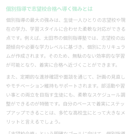
法
個別指導で志望校合格へ導く強みとは
大学受験に向けた個別指導の戦略的アプロ
個別指導の最大の強みは、生徒一人ひとりの志望校や現
ーチ
在の学力、学習スタイルに合わせた柔軟な対応ができる
一人ひとりの弱点分析による個別指導の実
点です。例えば、太田市の個別指導塾では、志望校の出
践
題傾向や必要な学力レベルに基づき、個別にカリキュラ
ムが作成されます。そのため、無駄のない効率的な学習
個別指導塾でモチベーションを維持する秘
が可能となり、着実に合格へ近づくことができます。
訣
個別指導講師のサポートが生む自信の変化
また、定期的な進捗確認や面談を通じて、計画の見直し
効率的に合格を目指す個別指導の活用法
やモチベーション維持もサポートされます。部活動や習
い事との両立を目指す生徒にも、柔軟なスケジュール調
個別指導で効率的な学習計画を立てるコツ
整ができるのが特徴です。自分のペースで着実にステッ
大学受験合格に向けた個別指導活用術
プアップできることは、多忙な高校生にとって大きなメ
自分に合った個別指導で学習効率を最大化
リットと言えるでしょう。
個別指導塾の柔軟なスケジュール調整方法
「志望校合格」という明確なゴールに向けて、個別指導