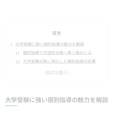
目次
大学受験に強い個別指導の魅力を解説
個別指導で志望校合格へ導く強みとは
大学受験対策に特化した個別指導の効果
個別指導が苦手科目克服に役立つ理由
太田市で選ばれる個別指導塾の特長
一人ひとりに合わせた個別指導カリキュラ
ム
大学受験に強い個別指導の魅力を解説
苦手克服へ個別指導が導く学習戦略
個別指導で苦手科目を効果的に克服する方