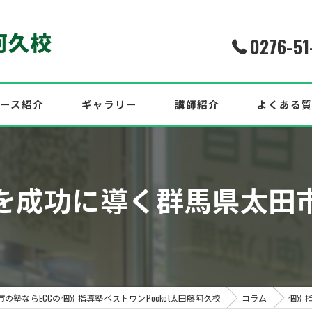
0276-51
ース紹介
ギャラリー
講師紹介
よくある
介！2026年度最新合格実績
を成功に導く群馬県太田
中！
効果的な英語対策も紹介！
の塾ならECCの個別指導塾ベストワンPocket太田藤阿久校
コラム
個別