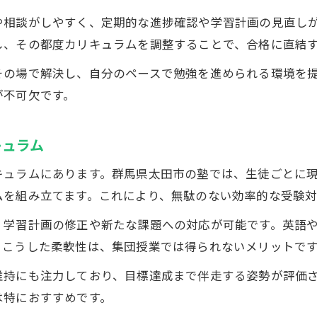
現役合格のために個別指導塾ができること
や相談がしやすく、定期的な進捗確認や学習計画の見直し
個別指導塾なら部活と受験勉強の両立がしやすい
し、その都度カリキュラムを調整することで、合格に直結
個別指導塾で苦手分野を徹底的に克服する方法
その場で解決し、自分のペースで勉強を進められる環境を
個別指導塾の個々に合わせた指導が合格を後押し
が不可欠です。
高校生が選ぶ理由は個別指導塾の柔軟性にあり
志望校対策に強い個別指導塾の秘訣
キュラム
個別指導塾が志望校ごとの対策に強い理由
キュラムにあります。群馬県太田市の塾では、生徒ごとに
個別指導塾で志望校傾向を徹底分析するメリット
ムを組み立てます。これにより、無駄のない効率的な受験対
過去問演習も個別指導塾で効果的に進める方法
、学習計画の修正や新たな課題への対応が可能です。英語
個別指導塾の講師が志望校合格を徹底サポート
。こうした柔軟性は、集団授業では得られないメリットで
個別指導塾は複数の入試方式にも対応可能
維持にも注力しており、目標達成まで伴走する姿勢が評価
苦手克服に役立つ個別指導塾の指導法
は特におすすめです。
個別指導塾で苦手分野を克服するポイント