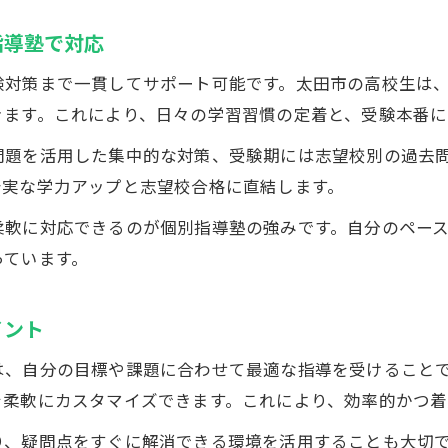
個別指導塾なら一人ひとりに合った指導が可能
指導塾で対応
高校生の苦手教科も個別指導塾で自信に変える
験対策まで一貫してサポート可能です。太田市の高校生は
個別指導塾の面談と学習相談で課題を明確化
きます。これにより、日々の学習習慣の定着と、受験本番に
定期テストで成果を出す個別指導塾の工夫
問題を活用した集中的な対策、受験期には志望校別の過去
効率的な学習習慣づくりには個別指導塾
着実な学力アップと志望校合格に直結します。
個別指導塾で身につく効率的な学習習慣
柔軟に対応できるのが個別指導塾の強みです。自分のペー
個別指導塾が学習計画の習慣化をサポート
っています。
高校生におすすめ個別指導塾の勉強法
お気軽にお問い合わせください
お気軽にお問い合わせください
個別指導塾の自習室活用で学習時間を確保
イント
個別指導塾と家庭学習の効果的な両立方法
は、自分の目標や課題に合わせて最適な指導を受けること
を柔軟にカスタマイズできます。これにより、効率的かつ着
り、疑問点をすぐに解消できる環境を活用することも大切