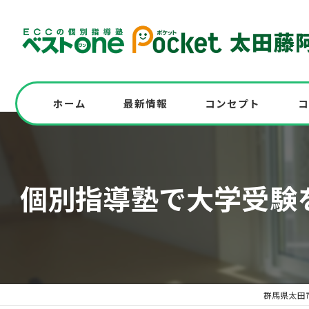
ホーム
最新情報
コンセプト
コ
志望校に全員合格！高校入試対策の実例も紹
個別指導塾で大学受験
高校入試を受験する中学生必見！模試実施
中学の英語問題にチャレンジ！解答解説と
群馬県太田市