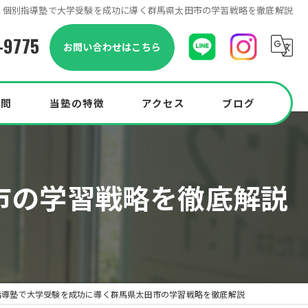
個別指導塾で大学受験を成功に導く群馬県太田市の学習戦略を徹底解説
-9775
お問い合わせはこちら
質問
当塾の特徴
アクセス
ブログ
小学生
市の学習戦略を徹底解説
中学生
中高一貫校
高校生
Pocketプラン
指導塾で大学受験を成功に導く群馬県太田市の学習戦略を徹底解説