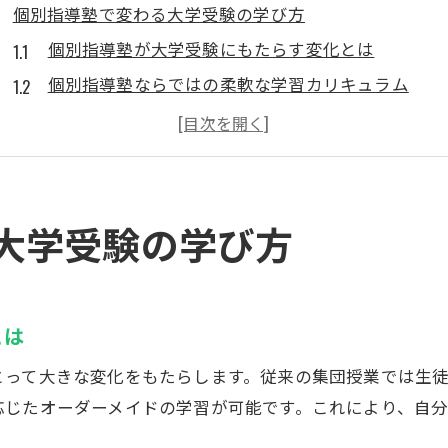
個別指導塾で変わる大学受験の学び方
個別指導塾が大学受験にもたらす変化とは
個別指導塾ならではの柔軟な学習カリキュラム
定期テスト対策から大学受験まで個別指導塾で対応
高校生にも最適な個別指導塾の活用ポイント
個別指導塾で自分に合った学び方を見つける方法
大学受験成功へ導く個別指導塾活用術
大学受験の学び方
個別指導塾で志望校合格を目指す勉強法
個別指導塾と自宅学習の効果的な組み合わせ
高校生向け個別指導塾の活用術を紹介
とは
個別指導塾の講師による定期的な進捗チェック活用
とって大きな変化をもたらします。従来の集団授業では生
個別指導塾で学習計画を立てるメリット
応じたオーダーメイドの学習が可能です。これにより、自
現役合格を目指す個別指導塾の利点