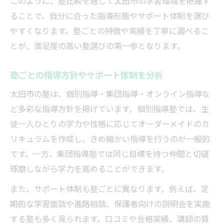
塾比較で押さえたい進学サポート体制
このように、塾比較を通じて太田市の学習環境を把握す
ることで、自分に合った指導形態やサポート体制を選び
口コミから分かる塾選び成功の秘訣とは
やすくなります。塾ごとの特徴や実績を丁寧に調べるこ
塾比較と口コミで見る満足度の違い
とが、満足度の高い塾選びの第一歩となります。
口コミを活用した塾選びのポイント
塾比較で分かる保護者の評価基準とは
塾ごとの指導方針やサポート体制を分析
口コミと塾比較で見抜く信頼できる塾
太田市の塾は、個別指導・集団指導・オンライン指導な
塾選びで重要な口コミ情報の見極め方
ど多彩な指導方針を掲げています。個別指導塾では、生
料金やサービス内容で塾を検討するコツ
徒一人ひとりの学力や性格に応じてオーダーメイドのカ
塾比較でわかる料金体系と特徴まとめ
リキュラムを作成し、きめ細かい指導を行うのが一般的
サービス内容の違いを塾比較で把握する
です。一方、集団指導塾では同じ目標を持つ仲間と切磋
琢磨しながら学力を高めることができます。
費用対効果を意識した塾選びの視点
塾比較で適正価格とサービスを見極める
また、サポート体制も塾ごとに異なります。例えば、定
期的な学習面談や進路相談、保護者向けの説明会を実施
塾選びで確認したい追加サービス内容
する塾も多く見られます。口コミや合格実績、講師の質