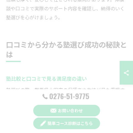
談や口コミで実際のサポート内容を確認し、納得のいく
塾選びを心がけましょう。
口コミから分かる塾選び成功の秘訣と
は
塾比較と口コミで見る満足度の違い
塾選びの際、群馬県太田市の保護者や生徒が最も重視す
0276-51-9775
るのは「満足度」の違いです。特に個別指導や集団指
導、学習環境や講師の質といった要素は、口コミや比較
お問い合わせ
サイトを通じて評価されるポイントとなっています。塾
簡単コース診断はこちら
ごとの指導スタイルや授業内容が子どもの性格や学力に