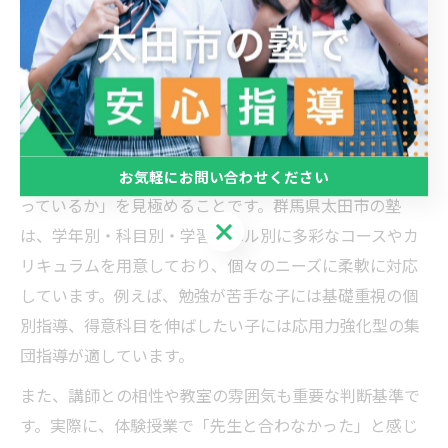
「どんなサポートが受けられたか」を具体的に確認しま
しょう。保護者自身が納得できる塾選びをすることで、
子どもも安心して学習に取り組める環境が整います。
子どもの個性に合う塾比較の着眼点
塾比較の際、最も大切なのは「子どもの個性や目標に合
お気軽にお問い合わせください
っているか」を見極めることです。群馬県太田市の塾
お気軽にお問い合わせください
は、学年別・科目別・学習レベル別に多彩なコースやカ
リキュラムを用意しており、個々のニーズに柔軟に対応
しています。例えば、勉強が苦手な子には基礎重視の個
別指導、得意科目を伸ばしたい子には応用力強化型の集
団指導が適しています。
また、講師との相性や教室の雰囲気も重要な判断基準で
す。実際に、体験授業で「先生と合わなかった」と感じ