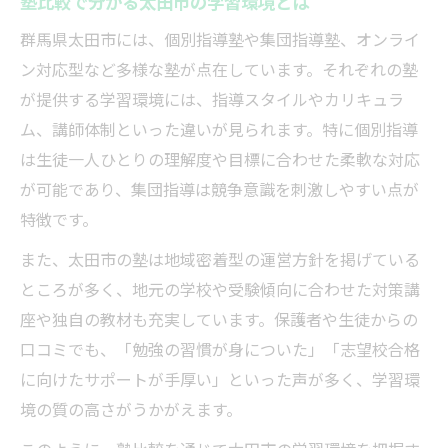
塾比較で分かる太田市の学習環境とは
塾選びで重視すべき保護者目線のポイント
群馬県太田市には、個別指導塾や集団指導塾、オンライ
子どもの個性に合う塾比較の着眼点
ン対応型など多様な塾が点在しています。それぞれの塾
個別指導と集団指導の違いを徹底解説
が提供する学習環境には、指導スタイルやカリキュラ
塾比較で分かる個別指導のメリット
ム、講師体制といった違いが見られます。特に個別指導
集団指導塾の特徴と学習効果を解説
は生徒一人ひとりの理解度や目標に合わせた柔軟な対応
個別指導塾と集団指導塾の選び方のコツ
が可能であり、集団指導は競争意識を刺激しやすい点が
塾比較で把握する指導方法の違い
特徴です。
自分に合う塾スタイルを比較で見極める
また、太田市の塾は地域密着型の運営方針を掲げている
学年別に考える太田市の塾比較ポイント
ところが多く、地元の学校や受験傾向に合わせた対策講
塾比較で分かる小学生向け指導内容
座や独自の教材も充実しています。保護者や生徒からの
中学生におすすめの塾比較ポイント
口コミでも、「勉強の習慣が身についた」「志望校合格
に向けたサポートが手厚い」といった声が多く、学習環
高校生向け塾選びの注目ポイントとは
境の質の高さがうかがえます。
学年別に見る塾比較のコツと注意点