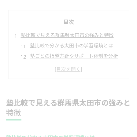
目次
塾比較で見える群馬県太田市の強みと特徴
塾比較で分かる太田市の学習環境とは
塾ごとの指導方針やサポート体制を分析
塾比較から見た地域密着型の特徴
太田市の塾が持つ強みを徹底解説
塾比較で押さえたい太田市独自の魅力
子どもの成長を支える太田市の塾選び術
塾比較で見える群馬県太田市の強みと
塾選びで子どもの成長を最大化する方法
特徴
塾比較で見極める成長サポートの工夫点
学力向上に役立つ塾の指導スタイルとは