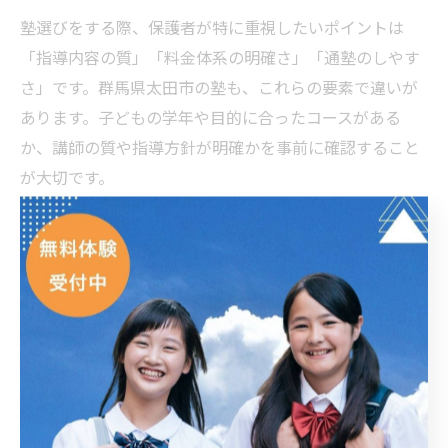
塾選びをする際、保護者が特に重視したいポイントは
「指導内容の質」「料金体系の明確さ」「通塾のしやす
さ」です。群馬県太田市の塾も、これらの要素で違いが
あります。子どもの学年や目的に合ったコースがある
か、講師の質や指導方針が明確かを事前に確認すること
が大切です。
料金に関しては、授業料だけでなく教材費や季節講習の
追加費用など、トータルでどのくらいかかるかを把握し
ましょう。また、駅近や送迎サービスの有無など、アク
セスの利便性も通塾継続の観点から重要です。保護者面
談や進路相談のサポート体制が充実している塾は、家庭
との連携がしやすく安心感があります。
口コミや体験談を参考にする際は、実際に通った生徒や
保護者の評価に注目し、「どのような成果があったか」