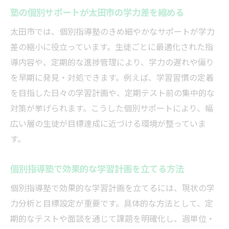
塾の個別サポートが太田市の学力差を縮める
太田市の塾が進路相談を充実させる理由
安い費用で学べる太田市の個別指導の魅力
太田市では、個別指導塾のきめ細やかなサポートが学力
差の縮小に役立っています。生徒ごとに最適化された指
塾の個別指導が安い費用で受けられる理由
導内容や、定期的な進捗管理により、学力の遅れや偏り
太田市で費用対効果の高い塾を選ぶコツ
を早期に発見・対処できます。例えば、学習習慣の定着
塾の料金体系と学習内容のバランスを解説
を目指した日々の学習計画や、定期テスト前の集中的な
個別指導塾がお得に学べるキャンペーン活
対策が挙げられます。こうした個別サポートにより、幅
用術
広い層の生徒が目標達成に近づける環境が整っていま
塾選びで重視したい費用とサポート内容
す。
個別指導塾で効果的な学習計画を立てる方法
個別指導塾で効果的な学習計画を立てるには、現状の学
力分析と目標設定が重要です。具体的な方法として、定
期的なテストや面談を通じて課題を明確化し、週単位・