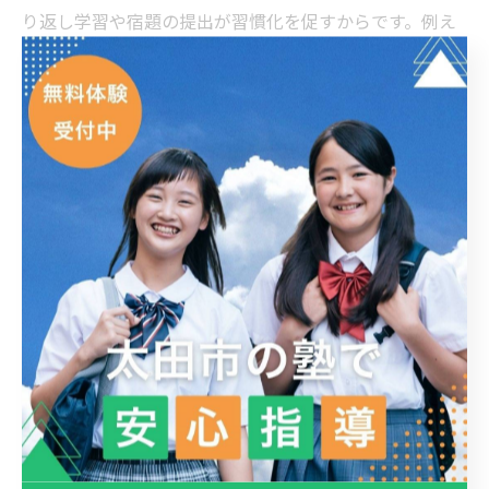
り返し学習や宿題の提出が習慣化を促すからです。例え
ば、毎週決まった曜日に通塾し、帰宅後にその日の復習
を行うことで、自然と学びのリズムが定着します。こう
した具体的な仕組みを作ることで、学習の「やりっぱな
し」防止と着実な定着につながります。
太田市の塾で基礎学力を高める効果的な方法
太田市の塾では、反復練習やステップアップ式の問題演
習が基礎学力向上に有効です。その理由は、基礎事項を
繰り返し学ぶことで知識が深く定着するからです。具体
的には、基礎問題→応用問題→定着確認テストのサイク
ルを導入し、定期的な弱点チェックを行います。これに
より、苦手分野の早期発見と強化が実現し、学力の底上
げが期待できます。