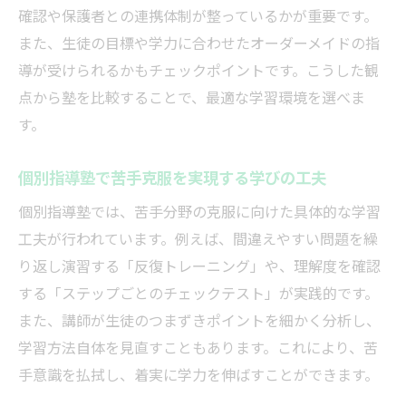
太田市の中学生が定期テストで成果を出す
確認や保護者との連携体制が整っているかが重要です。
方法
また、生徒の目標や学力に合わせたオーダーメイドの指
小学生から始める太田市の塾学習の秘訣
導が受けられるかもチェックポイントです。こうした観
塾で小学生が学習習慣を身につけるコツ
点から塾を比較することで、最適な学習環境を選べま
す。
太田市の塾で基礎学力を高める効果的な方
法
個別指導塾で苦手克服を実現する学びの工夫
小学生向け個別指導塾の活用ポイント解説
個別指導塾では、苦手分野の克服に向けた具体的な学習
塾の個別対応で苦手教科を克服する秘訣
工夫が行われています。例えば、間違えやすい問題を繰
太田市の塾通いで中学進学をスムーズに
り返し演習する「反復トレーニング」や、理解度を確認
高校生の受験対策に強い太田市の塾選び
する「ステップごとのチェックテスト」が実践的です。
塾の個別指導で高校生の受験対策を強化
また、講師が生徒のつまずきポイントを細かく分析し、
太田市の塾が高校生の志望校合格を後押し
学習方法自体を見直すこともあります。これにより、苦
高校生向け塾選びで重視すべきポイント
手意識を払拭し、着実に学力を伸ばすことができます。
塾の個別カリキュラムで苦手分野を克服