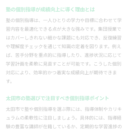
学習塾を活用した太田市の学力向上法
塾の個別指導が成績向上に導く理由とは
塾を活用し太田市で学力を伸ばす秘訣
塾の個別指導は、一人ひとりの学力や目標に合わせて学
学習塾選びが成績アップに直結する理由
習内容を最適化できる点が大きな強みです。集団授業で
塾の授業内容と家庭学習の効果的な組み合
はカバーしきれない細かな課題にも対応でき、反復練習
わせ
や理解度チェックを通じて知識の定着を図ります。例え
太田市の学習塾で定期テスト対策を強化す
ば、苦手分野を重点的に指導したり、進捗状況に応じて
る
学習計画を柔軟に見直すことが可能です。こうした個別
対応により、効率的かつ着実な成績向上が期待できま
塾を活用した学習習慣の定着方法を解説
す。
中学生にもおすすめの太田市個別指導
塾の個別指導が中学生に効果的な理由
太田市の塾選びで注目すべき個別指導ポイント
太田市の塾で中学生が伸びる学習法とは
太田市で塾や個別指導を選ぶ際には、指導体制やカリキ
中学生向け個別指導塾の選び方と注意点
ュラムの柔軟性に注目しましょう。具体的には、指導経
塾の個別カリキュラムで基礎力を強化する
験の豊富な講師が在籍しているか、定期的な学習進捗の