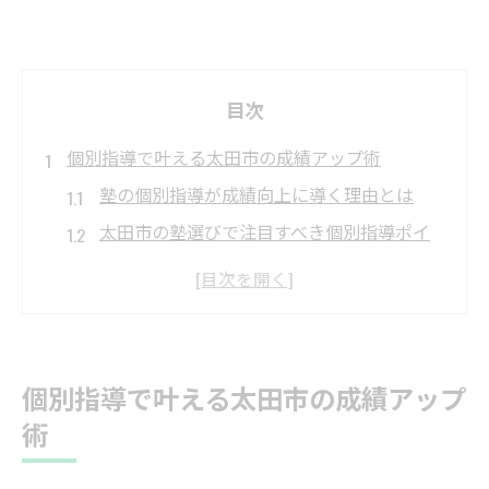
目次
個別指導で叶える太田市の成績アップ術
塾の個別指導が成績向上に導く理由とは
太田市の塾選びで注目すべき個別指導ポイ
ント
個別指導塾で苦手克服を実現する学びの工
夫
塾の個別サポートが太田市の学力差を縮め
個別指導で叶える太田市の成績アップ
る
術
個別指導塾で効果的な学習計画を立てる方
法