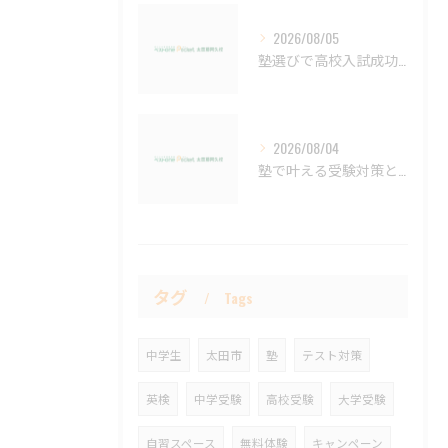
2026/08/05
塾選びで高校入試成功を目指す群馬県太田市の最新ポイントと費用相場解説
2026/08/04
塾で叶える受験対策と群馬県太田市の最新学習サポートを徹底解説
タグ
Tags
中学生
太田市
塾
テスト対策
英検
中学受験
高校受験
大学受験
自習スペース
無料体験
キャンペーン