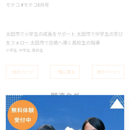
モテコ #モテコ8月号
太田市で小学生の成長をサポート
太田市で中学生の学び
をフォロー
太田市で合格へ導く高校生の指導
小学生
中学生
高校生
< 前のページ
一覧に戻る
次のページ >
関連タグ
#太田市
#城西
#宝泉
#無料体験
#英検